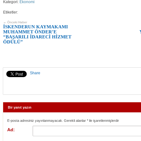
Kategori:
Ekonomi
Etiketler:
← Önceki Haber
İSKENDERUN KAYMAKAMI
MUHAMMET ÖNDER’E
“BAŞARILI İDARECİ HİZMET
ÖDÜLÜ”
Share
Bir yanıt yazın
E-posta adresiniz yayınlanmayacak. Gerekli alanlar
*
ile işaretlenmişlerdir
Ad: