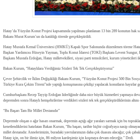
Hatay’da Yüzyılın Konut Projesi kapsamında yapılması planlanan 13 bin 289 konutun hak sahi
Bakanı Murat Kurum’un da katıldığı törenle gerçekleştirildi.
Hatay Mustafa Kemal Üniversitesi (HMKÜ) Kapalı Spor Salonunda düzenlenen törene Hatay
Başkan Yardımcısı Hüseyin Yayman, Toplu Konut İdaresi (TOKİ) Başkanı Levent Sungur,
Başkanı Mustafa Erdoğan, Hatay milletvekilleri, siyasi parti temsilcileri, kurum yöneticileri il
Bakan Kurum, “Hataylılara Verdiğimiz Sözleri Tek Tek Gerçekleştiriyoruz”
Çevre Şehircilik ve İklim Değişikliği Bakanı Kurum, “Yüzyılın Konut Projesi 500 Bin Sos
Türkiye Kura Çekim Töreni”nde yaptığı konuşmasına çekilişi yapılacak konutların hayırlar g
Cumhurbaşkanı Recep Tayyip Erdoğan liderliğinde daha nice büyük hizmetleri yapmaya de
depremden sonra Hataylı hemşehrilerine verdikleri sözleri tek tek gerçekleştirdiklerinin altını 
“Bu Başarı Tam Bir Millet Destanıdır”
Depremde oluşan o ağır hasarı onarmak, depremin açtığı ağır yaraları sarmak için bu toprakları
kenetlendiklerini hatırlatan Bakan Kurum, “Bu başarı, tarihte hiçbir coğrafyaya nasip olmayac
millet destanıdır. Annelerimizin, buradaki yavrularımızın daha çok duasını alacağız; çok çaba
Hatay için, on bir ilimiz için, 86 milyon kardeşimiz için koşmaya devam edeceğiz.” Dedi.