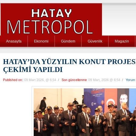
Anasayfa
Ekonomi
Gündem
Güvenlik
Magazin
HATAY’DA YÜZYILIN KONUT PROJES
ÇEKİMİ YAPILDI
Published on:
09 Mart 2026, @ 6:54
/
Son güncellenme
09 Mart, 2026 @ 6:54
/
Yorum 