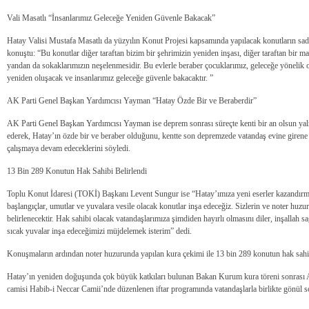
Vali Masatlı “İnsanlarımız Geleceğe Yeniden Güvenle Bakacak”
Hatay Valisi Mustafa Masatlı da yüzyılın Konut Projesi kapsamında yapılacak konutların sadec
konuştu: “Bu konutlar diğer taraftan bizim bir şehrimizin yeniden inşası, diğer taraftan bir m
yandan da sokaklarımızın neşelenmesidir. Bu evlerle beraber çocuklarımız, geleceğe yönelik o
yeniden oluşacak ve insanlarımız geleceğe güvenle bakacaktır. ”
AK Parti Genel Başkan Yardımcısı Yayman “Hatay Özde Bir ve Beraberdir”
AK Parti Genel Başkan Yardımcısı Yayman ise deprem sonrası süreçte kenti bir an olsun y
ederek, Hatay’ın özde bir ve beraber olduğunu, kentte son depremzede vatandaş evine gire
çalışmaya devam edeceklerini söyledi.
13 Bin 289 Konutun Hak Sahibi Belirlendi
Toplu Konut İdaresi (TOKİ) Başkanı Levent Sungur ise “Hatay’ımıza yeni eserler kazandırm
başlangıçlar, umutlar ve yuvalara vesile olacak konutlar inşa edeceğiz. Sizlerin ve noter huzu
belirlenecektir. Hak sahibi olacak vatandaşlarımıza şimdiden hayırlı olmasını diler, inşallah s
sıcak yuvalar inşa edeceğimizi müjdelemek isterim” dedi.
Konuşmaların ardından noter huzurunda yapılan kura çekimi ile 13 bin 289 konutun hak sahipl
Hatay’ın yeniden doğuşunda çok büyük katkıları bulunan Bakan Kurum kura töreni sonrası A
camisi Habib-i Neccar Camii’nde düzenlenen iftar programında vatandaşlarla birlikte gönül s