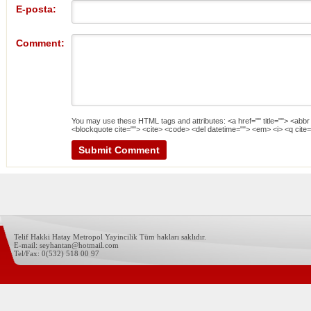
E-posta:
Comment:
You may use these
HTML
tags and attributes:
<a href="" title=""> <abbr
<blockquote cite=""> <cite> <code> <del datetime=""> <em> <i> <q cite=
Telif Hakki Hatay Metropol Yayincilik Tüm hakları saklıdır.
E-mail: seyhantan@hotmail.com
Tel/Fax: 0(532) 518 00 97