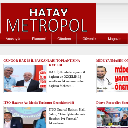
Anasayfa
Ekonomi
Gündem
Güvenlik
Magazin
GÜNGÖR HAK İŞ İL BAŞKANLARI TOPLANTISINA
MİDE YANMASINI Ö
KATILDI
HAK İŞ Konfederasyonu il
başkanı ve ÖZÇELİK İŞ
sendikası İskenderun şube
başkanı Mehmet…
İTSO Haziran Ayı Meclis Toplantısı Gerçekleştirildi
Dünya Footvolley Şam
İTSO Onursal Başkanı Halil
Şahin, “Tüm İşletmelerimiz
Hesabını İyi Yapmalı”
İskenderun…