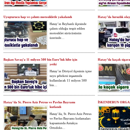
Uyuşturucu hap ve çalıntı motosikletle yakalandı
Hatay’da hırsızlık olay
Hatay’ın Reyhanlı ilçesinde
çalıntı olduğu tespit edilen
motosiklet sürücüsünün
üzerinde…
Başkan Savaş’a 11 milyon 500 bin Euro’luk hibe için
Hatay’da kaçak sigar
yetki
Hatay’ın Dörtyol ilçesinin içme
suyu şebekesi inşaatında
kullanılacak 11 milyon 500
bin…
Hatay’da St. Pierre Aziz Petrus ve Pavlus Bayramı
İSKENDERUN ORGAN
kutlandı
Hatay’da, St. Pierre Aziz Petrus
ve Pavlus Bayramı kutlamaları
kapsamında Antakya
Ortodoks…