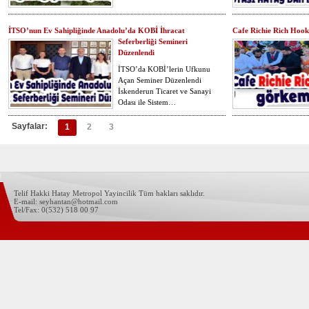
İTSO’nun Ev Sahipliğinde Anadolu’da KOBİ İhracat
Cafe Richie Rich Hooka
Seferberliği Semineri
Düzenlendi
İTSO’da KOBİ’lerin Ufkunu
Açan Seminer Düzenlendi
İskenderun Ticaret ve Sanayi
Odası ile Sistem…
Sayfalar:
1
2
3
Telif Hakki Hatay Metropol Yayincilik Tüm hakları saklıdır.
E-mail: seyhantan@hotmail.com
Tel/Fax: 0(532) 518 00 97