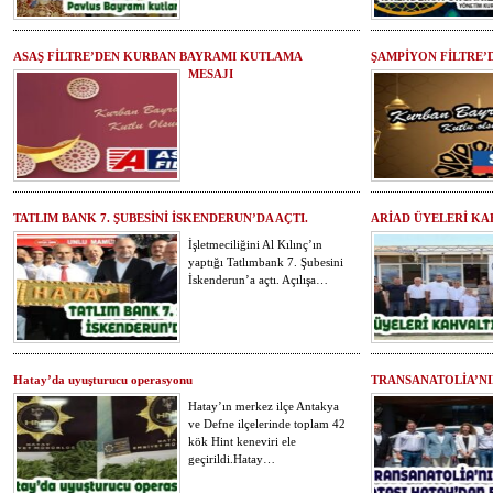
ASAŞ FİLTRE’DEN KURBAN BAYRAMI KUTLAMA
ŞAMPİYON FİLTRE’
MESAJI
TATLIM BANK 7. ŞUBESİNİ İSKENDERUN’DA AÇTI.
ARİAD ÜYELERİ KA
İşletmeciliğini Al Kılınç’ın
yaptığı Tatlımbank 7. Şubesini
İskenderun’a açtı. Açılışa…
Hatay’da uyuşturucu operasyonu
TRANSANATOLİA’NI
Hatay’ın merkez ilçe Antakya
ve Defne ilçelerinde toplam 42
kök Hint keneviri ele
geçirildi.Hatay…