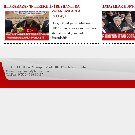
HBB RAMAZAN’IN BEREKETİNİ REYHANLI’DA
HATAYLILAR HBB’N
VATANDAŞLARLA
PAYLAŞTI
Hatay Büyükşehir Belediyesi
(HBB), Ramazan ayının manevi
atmosferini il genelinde
düzenlediği…
Telif Hakki Hatay Metropol Yayincilik Tüm hakları saklıdır.
E-mail: seyhantan@hotmail.com
Tel/Fax: 0(532) 518 00 97