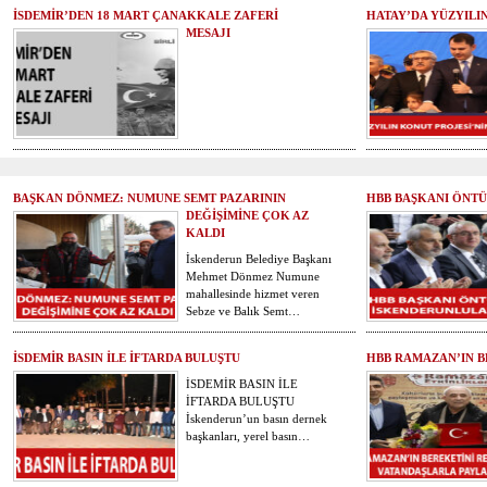
İSDEMİR’DEN 18 MART ÇANAKKALE ZAFERİ
HATAY’DA YÜZYILI
MESAJI
BAŞKAN DÖNMEZ: NUMUNE SEMT PAZARININ
HBB BAŞKANI ÖNTÜ
DEĞİŞİMİNE ÇOK AZ
KALDI
İskenderun Belediye Başkanı
Mehmet Dönmez Numune
mahallesinde hizmet veren
Sebze ve Balık Semt…
İSDEMİR BASIN İLE İFTARDA BULUŞTU
HBB RAMAZAN’IN B
İSDEMİR BASIN İLE
İFTARDA BULUŞTU
İskenderun’un basın dernek
başkanları, yerel basın…