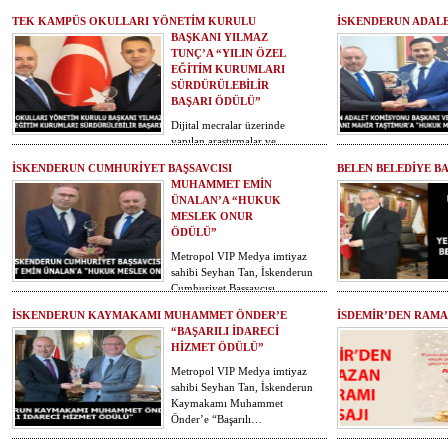
TEK KAMPÜS OKULLARI YÖNETİM KURULU
İSKENDERUN ADALE
BAŞKANI YILMAZ
TUNÇ’A “YILIN ÖZEL
EĞİTİM KURUMLARI
SÜRDÜRÜLEBİLİR
BAŞARI ÖDÜLÜ”
Dijital mecralar üzerinde
yapılan araştırmalar ve
kamuoyu eğilim yoklamaları
İSKENDERUN CUMHURİYET BAŞSAVCISI
BELEN BELEDİYE BA
sonucuna göre Metropol…
MUHAMMET EMİN
ÜNALAN’A “HUKUK
MESLEK ONUR
ÖDÜLÜ”
Metropol VIP Medya imtiyaz
sahibi Seyhan Tan, İskenderun
Cumhuriyet Başsavcısı
Muhammet Emin Ünalan’a…
İSKENDERUN KAYMAKAMI MUHAMMET ÖNDER’E
İSDEMİR’DEN RAMA
“BAŞARILI İDARECİ
HİZMET ÖDÜLÜ”
Metropol VIP Medya imtiyaz
sahibi Seyhan Tan, İskenderun
Kaymakamı Muhammet
Önder’e “Başarılı…