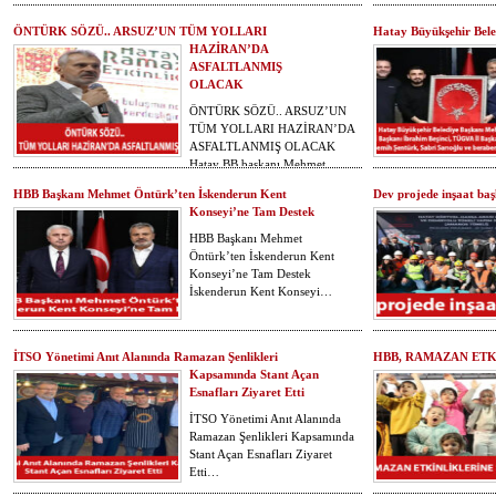
ÖNTÜRK SÖZÜ.. ARSUZ’UN TÜM YOLLARI
Hatay Büyükşehir Bel
HAZİRAN’DA
ASFALTLANMIŞ
OLACAK
ÖNTÜRK SÖZÜ.. ARSUZ’UN
TÜM YOLLARI HAZİRAN’DA
ASFALTLANMIŞ OLACAK
Hatay BB başkanı Mehmet…
HBB Başkanı Mehmet Öntürk’ten İskenderun Kent
Dev projede inşaat baş
Hatay Büyükşehir Beled
Konseyi’ne Tam Destek
Başkanı Mehmet Öntürk
TÜGVA Genel Başkanı 
HBB Başkanı Mehmet
Beşinci, TÜGVA…
Öntürk’ten İskenderun Kent
Konseyi’ne Tam Destek
İskenderun Kent Konseyi…
İTSO Yönetimi Anıt Alanında Ramazan Şenlikleri
HBB, RAMAZAN ETK
Kapsamında Stant Açan
Esnafları Ziyaret Etti
İTSO Yönetimi Anıt Alanında
Ramazan Şenlikleri Kapsamında
Stant Açan Esnafları Ziyaret
Etti…