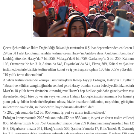
Çevre Şehircilik ve İklim Değişikliği Bakanlığı tarafından 6 Şubat depremlerinden etkilenen
29 bin 311 afet konutunun anahtar teslimi töreni Hatay’ın Antakya ilçesi Gülderen Konutlar
katıldığı törende; Hatay’da 7 bin 856, Malatya’da 6 bin 759, Gaziantep’te 5 bin 259, Kahra
108, Osmaniye’de bin 310, Adana’da 648, Diyarbakır’da 641, Elazığ 569, Kilis 9 ve Şanlıurfa
teslim edilenlerle birlikte teslim edilen konut ve iş yeri sayısı toplam 130 bin 565’e yükseldi.
“10 yıllık fetret dönemi bitti”
Anahtar teslim töreninde konuşa Cumhurbaşkanı Recep Tayyip Erdoğan, Hatay’ın 10 yıllık fetr
“Beşeri ve kültürel zenginliğimizin sembol şehri Hatay bundan sonra belediyecilik hizmetleri
Mart’ta 10 yıllık fetret devinden kurtardığımız Hatay’ı hep birlikte çok daha güzel yerlere ta
diyenlerden değil bize oy versin veya vermesin Hataylı kardeşlerimizin tamamına biz hizmet 
şunu çok iyi bilsin bizde ötekileştirme olmaz, bizde insanların kökenine, meşrebine, görüşüne
milletimizin takdiridir, muhabbetidir, hayır duasını almaktır” dedi.
“k 2025 yılı sonunda 452 bin 958 konut, iş yeri ve ahırın teslim edilecek”
Erdoğan konuşmasında 2025 yılı sonunda 452 bin 958 konut, iş yeri ve ahırın teslim edilece
856, Malatya’mızda 6 bin 759, Gaziantep’imizde 5 bin 259 Kahramanmaraş’ımızda 3 bin 13
648, Diyarbakır’ımızda 641, Elazığ’ımızda 569, Şanlıurfa’mızda 17, Kilis’imizde 9, Osman
bin 311 yuvamızın daha kuralarını çekerek hak sahiplerine teslim ediyoruz. Böylece 130 bini