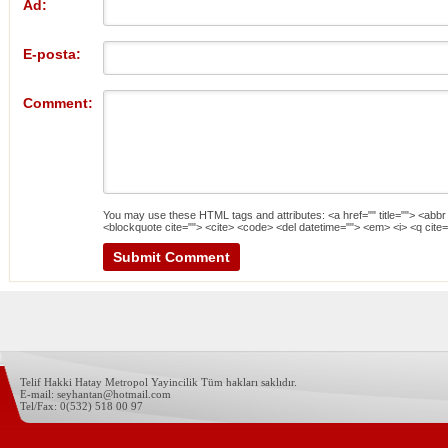
Ad:
E-posta:
Comment:
You may use these
HTML
tags and attributes:
<a href="" title=""> <abbr
<blockquote cite=""> <cite> <code> <del datetime=""> <em> <i> <q cite=
Telif Hakki Hatay Metropol Yayincilik Tüm hakları saklıdır.
E-mail: seyhantan@hotmail.com
Tel/Fax: 0(532) 518 00 97