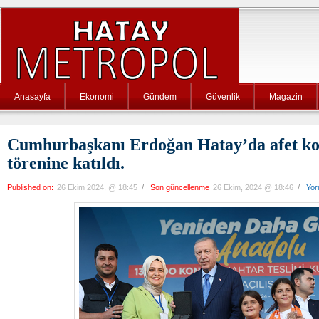
Anasayfa
Ekonomi
Gündem
Güvenlik
Magazin
Cumhurbaşkanı Erdoğan Hatay’da afet ko
törenine katıldı.
Published on:
26 Ekim 2024, @ 18:45
/
Son güncellenme
26 Ekim, 2024 @ 18:46
/
Yor