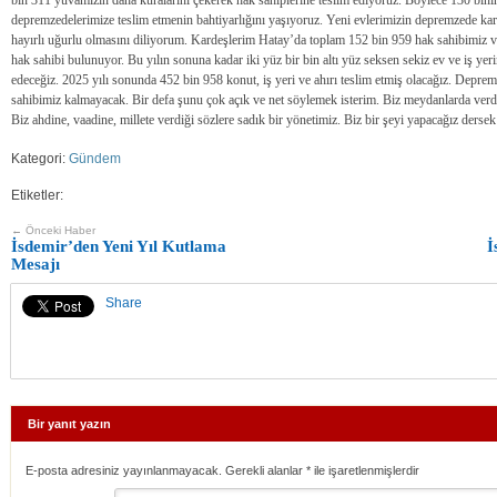
depremzedelerimize teslim etmenin bahtiyarlığını yaşıyoruz. Yeni evlerimizin depremzede karde
hayırlı uğurlu olmasını diliyorum. Kardeşlerim Hatay’da toplam 152 bin 959 hak sahibimiz va
hak sahibi bulunuyor. Bu yılın sonuna kadar iki yüz bir bin altı yüz seksen sekiz ev ve iş yeri
edeceğiz. 2025 yılı sonunda 452 bin 958 konut, iş yeri ve ahırı teslim etmiş olacağız. Depre
sahibimiz kalmayacak. Bir defa şunu çok açık ve net söylemek isterim. Biz meydanlarda verdi
Biz ahdine, vaadine, millete verdiği sözlere sadık bir yönetimiz. Biz bir şeyi yapacağız derse
Kategori:
Gündem
Etiketler:
← Önceki Haber
İsdemir’den Yeni Yıl Kutlama
İ
Mesajı
Share
Bir yanıt yazın
E-posta adresiniz yayınlanmayacak. Gerekli alanlar
*
ile işaretlenmişlerdir