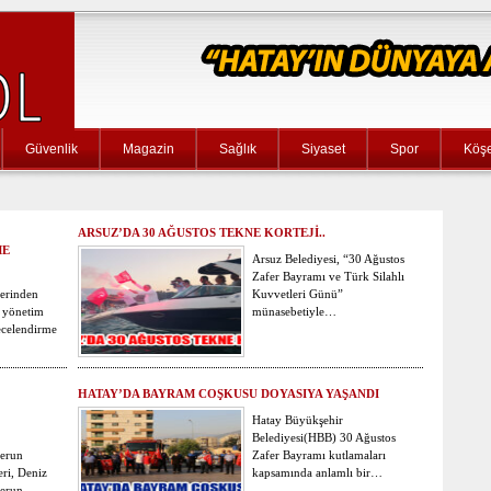
Güvenlik
Magazin
Sağlık
Siyaset
Spor
Köşe
ARSUZ’DA 30 AĞUSTOS TEKNE KORTEJİ..
ME
Arsuz Belediyesi, “30 Ağustos
Zafer Bayramı ve Türk Silahlı
erinden
Kuvvetleri Günü”
 yönetim
münasebetiyle…
ecelendirme
HATAY’DA BAYRAM COŞKUSU DOYASIYA YAŞANDI
Hatay Büyükşehir
Belediyesi(HBB) 30 Ağustos
erun
Zafer Bayramı kutlamaları
eri, Deniz
kapsamında anlamlı bir…
nderun…