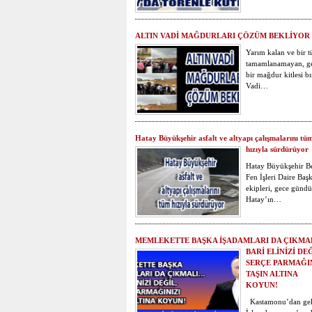
ALTIN VADİ MAĞDURLARI ÇÖZÜM BEKLİYOR
Yarım kalan ve bir t
tamamlanamayan, g
bir mağdur kitlesi b
Vadi…
Hatay Büyükşehir asfalt ve altyapı çalışmalarını tü
hızıyla sürdürüyor
Hatay Büyükşehir Be
Fen İşleri Daire Başk
ekipleri, gece günd
Hatay’ın…
MEMLEKETTE BAŞKA İŞADAMLARI DA ÇIKMA
BARİ ELİNİZİ DEĞ
SERÇE PARMAĞIN
TAŞIN ALTINA
KOYUN!
Kastamonu’dan gel