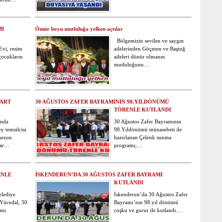
MI
Ömür boyu mutluluğa yelken açtılar
Bölgemizin sevilen ve saygın
vi, resim
ailelerinden Göçmen ve Baştuğ
çocukların
aileleri dünür olmanın
mutluluğunu…
TART
30 AĞUSTOS ZAFER BAYRAMININ 98.YILDÖNÜMÜ
TÖRENLE KUTLANDI
unda
30 Ağustos Zafer Bayramının
 temsilcisi
98.Yıldönümü münasebeti ile
sezon
hazırlanan Çelenk sunma
sar…
programı;…
ENLE
İSKENDERUN’DA 30 AĞUSTOS ZAFER BAYRAMI
KUTLANDI
elediye
İskenderun’da 30 Ağustos Zafer
 Yücedal, 30
Bayramı’nın 98.yıl dönümü
amı
coşku ve gurur ile kutlandı.…