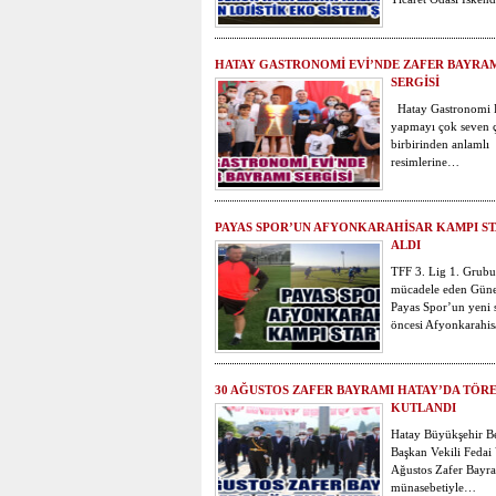
HATAY GASTRONOMİ EVİ’NDE ZAFER BAYRA
SERGİSİ
Hatay Gastronomi E
yapmayı çok seven 
birbirinden anlamlı
resimlerine…
PAYAS SPOR’UN AFYONKARAHİSAR KAMPI S
ALDI
TFF 3. Lig 1. Grub
mücadele eden Güney
Payas Spor’un yeni 
öncesi Afyonkarahi
30 AĞUSTOS ZAFER BAYRAMI HATAY’DA TÖR
KUTLANDI
Hatay Büyükşehir B
Başkan Vekili Fedai
Ağustos Zafer Bayr
münasebetiyle…