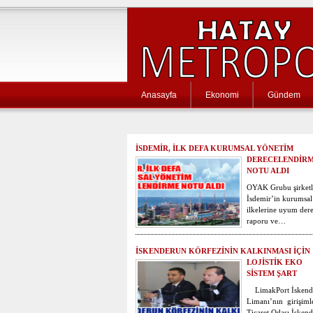
Anasayfa
Ekonomi
Gündem
İSDEMİR, İLK DEFA KURUMSAL YÖNETİM
DERECELENDİR
NOTU ALDI
OYAK Grubu şirketl
İsdemir’in kurumsal
ilkelerine uyum der
raporu ve…
İSKENDERUN KÖRFEZİNİN KALKINMASI İÇİN
LOJİSTİK EKO
SİSTEM ŞART
LimakPort İskend
Limanı’nın girişiml
Ticaret Odası İske