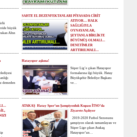
SAHTE EL DEZENFEKTANLARI PİYASADA CİRİT
ATIYOR… HALK
ürlü
SAĞLIĞIYLA
eride büyük
OYNAYANLAR,
ırakan Altın
ŞEYTANLA BİRLİKTE
BÜYÜMÜŞ OLMALI…
DENETİMLER
ARTTIRILMALI…
Halkımızın sağlığını çok
m
Hatayspor aşkına!
önemsiyoruz… El
dezenfektanları korona
Süper Lig’e çıkan Hatayspor
vebasıyla mücadelenin…
lediyesi
formalarına ilgi büyük. Hatay
anlığı
Büyükşehir Belediye Başkanı
üz demeden
ve…
LI…
ATAKAŞ Hatay Spor’un Şampiyonluk Kupası İTSO’da
İL,
Ziyarete Açılıyor
IZI
2019-2020 Futbol Sezonunu
şampiyon olarak tamamlayan ve
Süper Lige çıkan Atakaş
ip
Hatayspor’un…