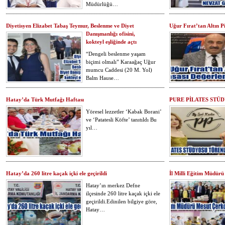
Müdürlüğü…
Diyetisyen Elizabet Tabaş Teymur, Beslenme ve Diyet
Uğur Fırat’tan Altın P
Danışmanlığı ofisini,
kokteyl eşliğinde açtı
“Dengeli beslenme yaşam
biçimi olmalı” Karaağaç Uğur
mumcu Caddesi (20 M. Yol)
Balm Hause…
Hatay’da Türk Mutfağı Haftası
PURE PİLATES STÜ
Yöresel lezzetler ‘Kabak Borani’
ve ‘Patatesli Köfte’ tanıtıldı Bu
yıl…
Hatay’da 260 litre kaçak içki ele geçirildi
İl Milli Eğitim Müdürü
Hatay’ın merkez Defne
ilçesinde 260 litre kaçak içki ele
geçirildi.Edinilen bilgiye göre,
Hatay…