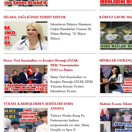
SİGARA, SAĞLIĞINIZI TEHDİT EDİYOR
KÖRFEZ GRUBU MA
İskenderun Palmiye Hastanesi
Göğüs Hastalıkları Uzmanı Dr.
Özlem Berktaş, ‘31 Mayıs
Dünya…
Hatay Özel Anaokulları ve Kreşleri Derneği (ÖZAK-
MİNİKLER SATRAN
DER) Yönetiminden
İTSO’ya Plaket
Hatay Özel Anaokulları ve
Kreşleri Derneği (ÖZAK-DER)
Yönetim Kurulu Üyeleri
İskenderun Ticaret…
YÜKSEL KARDEŞLERDEN ŞEHİTLERİ ANMA
Akdeniz Eczane Teknis
ANISINA
Türkiye Wushu Kung Fu
Federasyonu faaliyet
programında yer alan, Hatay
Gençlik ve Spor İl