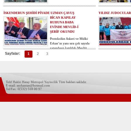
İSKENDERUN ŞEHİDİ PİYADE UZMAN ÇAVUŞ
YILDIZ JUDOCULAR
BİCAN KAPILAY
RUHUNA BABA
EVİNDE MEVLİD-İ
ŞERİF OKUNDU
Protokolün Askeri ve Mülki
Erkan’ın yanı sıra çok sayıda
vatandaşın katıldığı Mevlüt…
Sayfalar:
1
2
3
Telif Hakki Hatay Metropol Yayincilik Tüm hakları saklıdır.
E-mail: seyhantan@hotmail.com
Tel/Fax: 0(532) 518 00 97