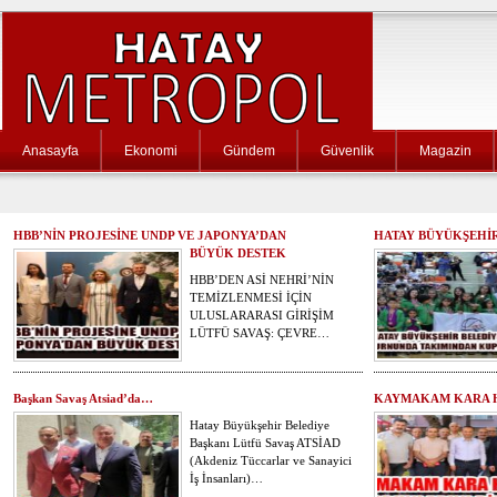
Anasayfa
Ekonomi
Gündem
Güvenlik
Magazin
HBB’NİN PROJESİNE UNDP VE JAPONYA’DAN
HATAY BÜYÜKŞEHİR
BÜYÜK DESTEK
HBB’DEN ASİ NEHRİ’NİN
TEMİZLENMESİ İÇİN
ULUSLARARASI GİRİŞİM
LÜTFÜ SAVAŞ: ÇEVRE…
Başkan Savaş Atsiad’da…
KAYMAKAM KARA H
Hatay Büyükşehir Belediye
Başkanı Lütfü Savaş ATSİAD
(Akdeniz Tüccarlar ve Sanayici
İş İnsanları)…