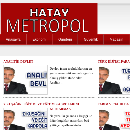
Anasayfa
Ekonomi
Gündem
Güvenlik
Magazin
ANALİTİK DEVLET
TÜRK DİJİTAL PARA
Devlet, insan topluluklarının en
geniş ve en mükemmel organize
olmuş şeklini ifade eder.
Analitik…
Z KUŞAĞINI EĞİTİMİ VE EĞİTİM KADROLARINI
TARIM VE TAHILDA
KURTARMAK
Ne yazık ki şu anda z kuşağı ile
diğer kuşaklar arasındaki bağ
gittikçe zayıflamaktadır.…