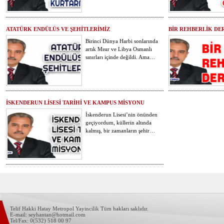
ATATÜRK ENDÜLÜS VE ŞEHİTLERİMİZ
BİR REHBERLİK DER
Birinci Dünya Harbi sonlarında
artık Mısır ve Libya Osmanlı
sınırları içinde değildi. Ama…
İSKENDERUN LİSESİ TARİHİ VE KAMPUS MİSYONU
İskenderun Lisesi’nin önünden
geçiyordum, küllerin altında
kalmış, bir zamanların şehir…
Telif Hakki Hatay Metropol Yayincilik Tüm hakları saklıdır.
E-mail: seyhantan@hotmail.com
Tel/Fax: 0(532) 518 00 97