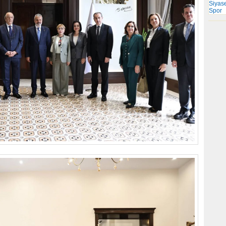
Siyas
Spor