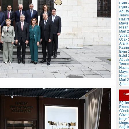
Ekim 
Eylül
Ağust
Temm
Hazir
Mayıs
Nisan
Mart 
Şubat
Ocak 
Aralık
Kasım
Ekim 
Eylül
Ağust
Temm
Hazir
Mayıs
Nisan
Mart 
Şubat
Kat
Eğitim
Ekon
Günd
Güven
Köşe Y
Magaz
Sağlık