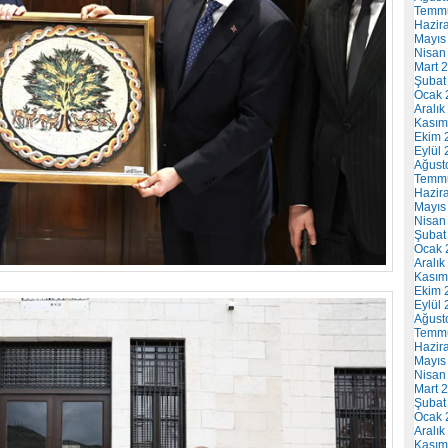
Temm
Hazir
Mayıs
Nisan
Mart 
Şubat
Ocak 
Aralık
Kasım
Ekim 
Eylül
Ağust
Temm
Hazir
Mayıs
Nisan
Şubat
Ocak 
Aralık
Kasım
Ekim 
Eylül
Ağust
Temm
Hazir
Mayıs
Nisan
Mart 
Şubat
Ocak 
Aralık
Kasım