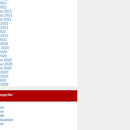
2021
 2021
os 2021
uz 2021
an 2021
 2021
 2021
2021
 2021
2021
 2020
 2020
2020
 2020
os 2020
uz 2020
an 2020
 2020
 2020
2020
 2020
egoriler
omi
em
lik
azarları
in