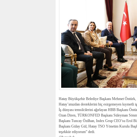
Hatay Büyükşehir Belediye Başkanı Mehmet Öntürk, d
Hatay’ımızdan desteklerini hiç esirgemeyen kıymetli i
İş dünyası temsilcilerini ağırlayan HBB Başkanı Öntür
Ozan Diren, TÜRKONFED Başkanı Süleyman Sönmez,
Başkanı Tuncay Özilhan, Index Grup CEO’su Erol Bi
Başkanı Gülay Gül, Hatay TSO Yönetim Kurulu Başk
teşekkür ediyorum” dedi.