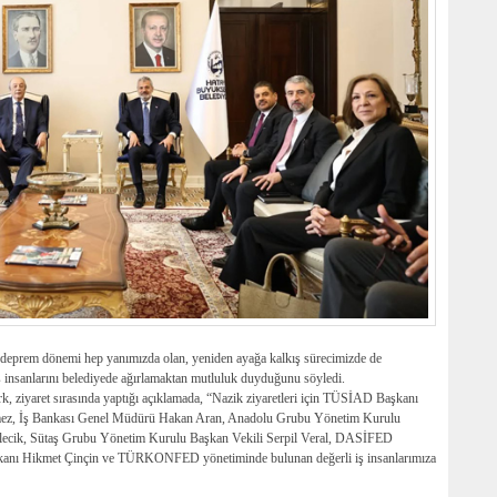
eprem dönemi hep yanımızda olan, yeniden ayağa kalkış sürecimizde de
ş insanlarını belediyede ağırlamaktan mutluluk duyduğunu söyledi.
k, ziyaret sırasında yaptığı açıklamada, “Nazik ziyaretleri için TÜSİAD Başkanı
 İş Bankası Genel Müdürü Hakan Aran, Anadolu Grubu Yönetim Kurulu
lecik, Sütaş Grubu Yönetim Kurulu Başkan Vekili Serpil Veral, DASİFED
anı Hikmet Çinçin ve TÜRKONFED yönetiminde bulunan değerli iş insanlarımıza