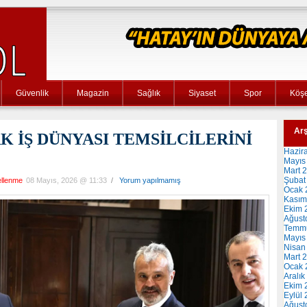
Güvenlik
Magazin
Sağlık
Siyaset
Spor
Köşe
Arş
 İŞ DÜNYASI TEMSİLCİLERİNİ
Hazir
Mayıs
Mart 
Şubat
llenme
08 Mayıs, 2026 @ 11:33
/
Yorum yapılmamış
Ocak 
Kasım
Ekim 
Ağust
Temm
Mayıs
Nisan
Mart 
Ocak 
Aralık
Ekim 
Eylül
Ağust