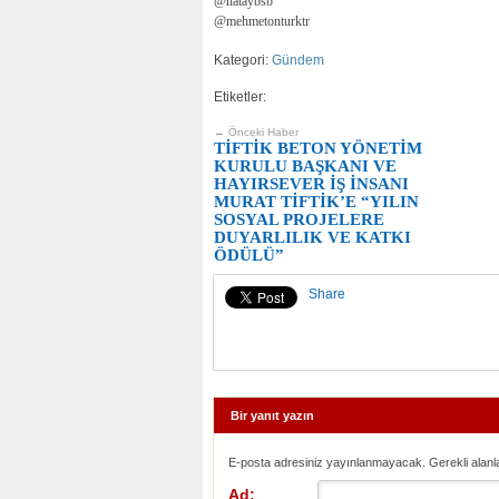
@hataybsb
@mehmetonturktr
Kategori:
Gündem
Etiketler:
← Önceki Haber
TİFTİK BETON YÖNETİM
KURULU BAŞKANI VE
HAYIRSEVER İŞ İNSANI
MURAT TİFTİK’E “YILIN
SOSYAL PROJELERE
DUYARLILIK VE KATKI
ÖDÜLÜ”
Share
Bir yanıt yazın
E-posta adresiniz yayınlanmayacak. Gerekli alanl
Ad: