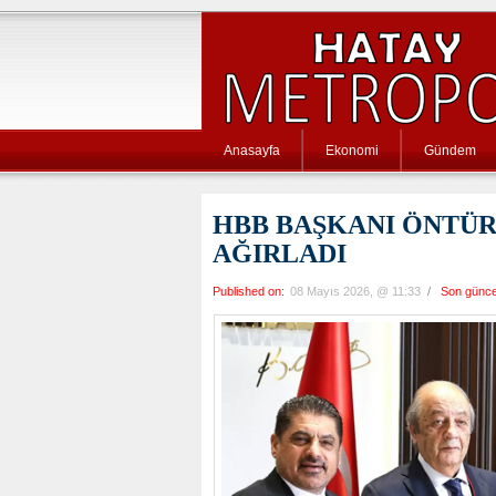
Anasayfa
Ekonomi
Gündem
HBB BAŞKANI ÖNTÜRK
AĞIRLADI
Published on:
08 Mayıs 2026, @ 11:33
/
Son günce