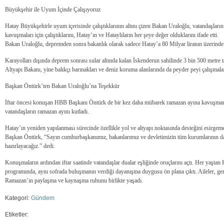
Büyükşehir ile Uyum İçinde Çalışıyoruz
Hatay Büyükşehirle uyum içerisinde çalıştıklarının altını çizen Bakan Uraloğlu, vatandaşların
kavuşmaları için çalıştıklarını, Hatay’ın ve Hataylıların her şeye değer olduklarını ifade etti.
Bakan Uraloğlu, depremden sonra bakanlık olarak sadece Hatay’a 80 Milyar liranın üzerinde y
Karayolları dışında deprem sonrası sular altında kalan İskenderun sahilinde 3 bin 500 metre t
Altyapı Bakanı, yine balıkçı barınakları ve deniz koruma alanlarında da peyder peyi çalışmalar
Başkan Öntürk’ten Bakan Uraloğlu’na Teşekkür
İftar öncesi konuşan HBB Başkanı Öntürk de bir kez daha mübarek ramazan ayına kavuşmanın 
vatandaşların ramazan ayını kutladı.
Hatay’ın yeniden yapılanması sürecinde özellikle yol ve altyapı noktasında desteğini esirgem
Başkan Öntürk, “Sayın cumhurbaşkanımız, bakanlarımız ve devletimizin tüm kurumlarının da 
hazırlayacağız.” dedi.
Konuşmaların ardından iftar saatinde vatandaşlar dualar eşliğinde oruçlarını açtı. Her yaştan H
programında, aynı sofrada buluşmanın verdiği dayanışma duygusu ön plana çıktı. Aileler, gen
Ramazan’ın paylaşma ve kaynaşma ruhunu birlikte yaşadı.
Kategori:
Gündem
Etiketler: