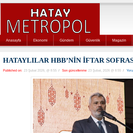
Anasayfa
Ekonomi
Gündem
Güvenlik
Magazin
HATAYLILAR HBB’NİN İFTAR SOFRA
Published on:
23 Şubat 2026, @ 8:55
/
Son güncellenme
23 Şubat, 2026 @ 8:55
/
Yor