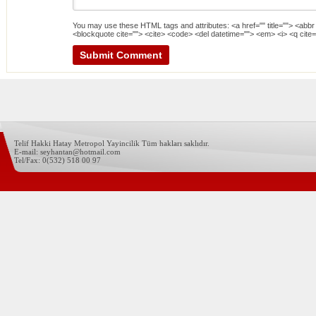
You may use these
HTML
tags and attributes:
<a href="" title=""> <abbr
<blockquote cite=""> <cite> <code> <del datetime=""> <em> <i> <q cite=
Telif Hakki Hatay Metropol Yayincilik Tüm hakları saklıdır.
E-mail: seyhantan@hotmail.com
Tel/Fax: 0(532) 518 00 97