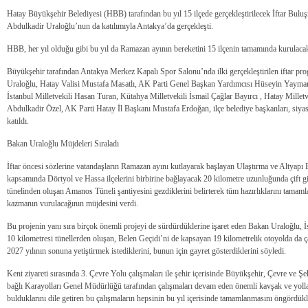
Hatay Büyükşehir Belediyesi (HBB) tarafından bu yıl 15 ilçede gerçekleştirilecek İftar Buluş
Abdulkadir Uraloğlu’nun da katılımıyla Antakya’da gerçekleşti.
HBB, her yıl olduğu gibi bu yıl da Ramazan ayının bereketini 15 ilçenin tamamında kurulacak if
Büyükşehir tarafından Antakya Merkez Kapalı Spor Salonu’nda ilki gerçekleştirilen iftar pr
Uraloğlu, Hatay Valisi Mustafa Masatlı, AK Parti Genel Başkan Yardımcısı Hüseyin Yay
İstanbul Milletvekili Hasan Turan, Kütahya Milletvekili İsmail Çağlar Bayırcı , Hatay Mille
Abdulkadir Özel, AK Parti Hatay İl Başkanı Mustafa Erdoğan, ilçe belediye başkanları, siyasi 
katıldı.
Bakan Uraloğlu Müjdeleri Sıraladı
İftar öncesi sözlerine vatandaşların Ramazan ayını kutlayarak başlayan Ulaştırma ve Altyapı
kapsamında Dörtyol ve Hassa ilçelerini birbirine bağlayacak 20 kilometre uzunluğunda çift gid
tünelinden oluşan Amanos Tüneli şantiyesini gezdiklerini belirterek tüm hazırlıklarını tamaml
kazmanın vurulacağının müjdesini verdi.
Bu projenin yanı sıra birçok önemli projeyi de sürdürdüklerine işaret eden Bakan Uraloğlu,
10 kilometresi tünellerden oluşan, Belen Geçidi’ni de kapsayan 19 kilometrelik otoyolda da ça
2027 yılının sonuna yetiştirmek istediklerini, bunun için gayret gösterdiklerini söyledi.
Kent ziyareti sırasında 3. Çevre Yolu çalışmaları ile şehir içerisinde Büyükşehir, Çevre ve Şe
bağlı Karayolları Genel Müdürlüğü tarafından çalışmaları devam eden önemli kavşak ve yollar
bulduklarını dile getiren bu çalışmaların hepsinin bu yıl içerisinde tamamlanmasını öngördükle