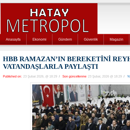
Anasayfa
Ekonomi
Gündem
Güvenlik
Magazin
HBB RAMAZAN’IN BEREKETİNİ REY
VATANDAŞLARLA PAYLAŞTI
Published on:
23 Şubat 2026, @ 18:29
/
Son güncellenme
23 Şubat, 2026 @ 18:29
/
Y