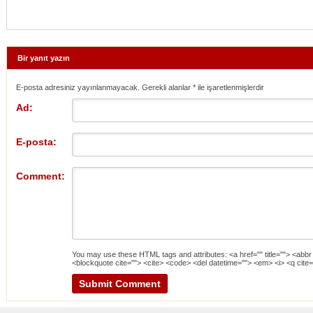
Bir yanıt yazın
E-posta adresiniz yayınlanmayacak. Gerekli alanlar
*
ile işaretlenmişlerdir
Ad:
E-posta:
Comment:
You may use these
HTML
tags and attributes:
<a href="" title=""> <abbr
<blockquote cite=""> <cite> <code> <del datetime=""> <em> <i> <q cite=