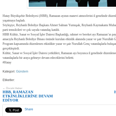
Hatay Büyükşehir Belediyesi (HBB), Ramazan ayının manevi atmosferini il genelinde düzenledi
yaşatmaya başladı.
Söyleşiye, Reyhanlı Belediye Başkanı Ahmet Salman Yumuşak, Reyhanlı Kaymakamı Muhar
parti temsilcileri ve çok sayıda vatandaş katıldı.
HBB Kültür, Sanat ve Sosyal İşler Dairesi Başkanlığı, rahmet ve bereket ayı Ramazan’ın p
amacıyla Reyhanlı Belediye Binası önünde kurulan etkinlik alanında yazar ve şair Nurullah Ge
Program kapsamında düzenlenen etkinlikte yazar ve şair Nurullah Genç vatandaşlarla buluşa
gerçekleştirdi.
Kültür, Sanat ve Sosyal İşler Dairesi yetkilileri, Ramazan ayı boyunca il genelinde düzenlenece
vatandaşlarla bir araya gelmeye devam edeceklerini belirtti.
#Hatay
Kategori:
Gündem
Etiketler:
← Önceki Haber
HBB, RAMAZAN
ETKİNLİKLERİNE DEVAM
EDİYOR
Share