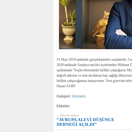
31 Mart 2019 tarihinde gerçekleştirilen seçimlerde, 
2020 tarihinde Antakya meclisi üyelerinden Mehmet Do
açıklamada “Seçim döneminde birlikte çalıştığımız M
değerli ailesine ve tüm dostlarına baş sağlığı diliyoru
birlikte çalışacağımıza inanıyorum. Yeni görevimi teb
Hasan SARP
Kategori:
Gündem
Etiketler:
← Önceki Haber
“AVRUPA ALEVİ DÜŞÜNCE
DERNEĞİ AÇILDI”