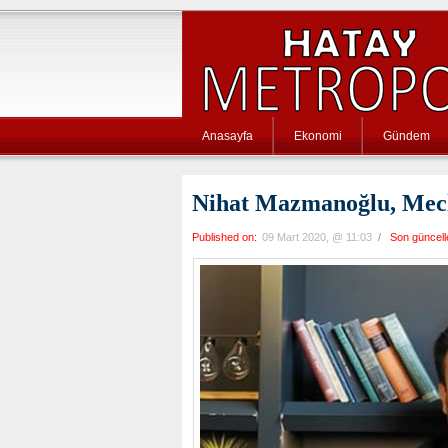
Anasayfa
Ekonomi
Gündem
Nihat Mazmanoğlu, Mecli
Published on:
09 Mart 2020, @ 11:03
/
Son güncel