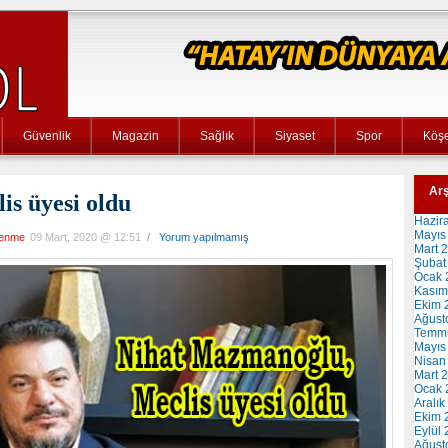
Güvenlik
Magazin
Sağlık
Siyaset
Spor
Köşe
Arş
s üyesi oldu
Hazir
Mayıs
lenme
09 Mart, 2020 @ 12:51
/
Yorum yapılmamış
Mart 
Şubat
Ocak 
Kasım
Ekim 
Ağust
Temm
Mayıs
Nisan
Mart 
Ocak 
Aralık
Ekim 
Eylül
Ağust