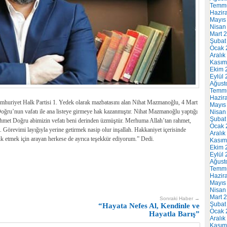
Temm
Hazir
Mayıs
Nisan
Mart 
Şubat
Ocak 
Aralık
Kasım
Ekim 
Eylül
Ağust
Temm
Hazir
Cumhuriyet Halk Partisi 1. Yedek olarak mazbatasını alan Nihat Mazmanoğlu, 4 Mart
Mayıs
ğru’nun vafatı ile ana listeye girmeye hak kazanmıştır. Nihat Mazmanoğlu yaptığı
Nisan
Şubat
ehmet Doğru abimizin vefatı beni derinden üzmüştür. Merhuma Allah’tan rahmet,
Ocak 
m. Görevimi layığıyla yerine getirmek nasip olur inşallah. Hakkaniyet içerisinde
Aralık
rik etmek için arayan herkese de ayrıca teşekkür ediyorum.” Dedi.
Kasım
Ekim 
Eylül
Ağust
Temm
Hazir
Mayıs
Nisan
Mart 
Sonraki Haber →
Şubat
“Hayata Nefes Al, Kendinle ve
Ocak 
Hayatla Barış”
Aralık
Kasım