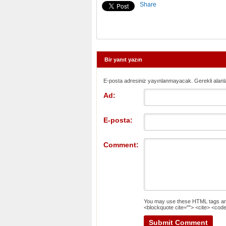
Share
Bir yanıt yazın
E-posta adresiniz yayınlanmayacak. Gerekli alanl
Ad:
E-posta:
Comment:
You may use these
HTML
tags an
<blockquote cite=""> <cite> <code