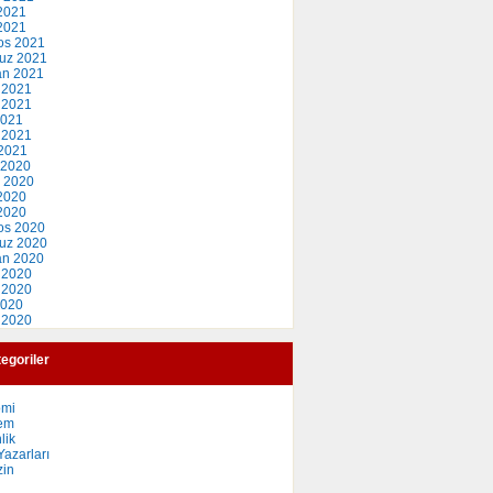
2021
 2021
os 2021
uz 2021
an 2021
 2021
 2021
2021
 2021
2021
 2020
 2020
2020
 2020
os 2020
uz 2020
an 2020
 2020
 2020
2020
 2020
egoriler
omi
em
lik
azarları
in