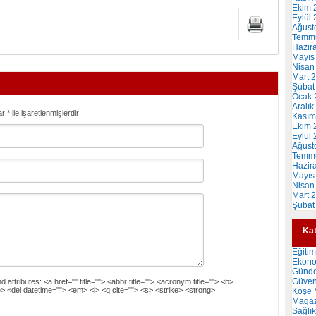
Ekim 
Eylül
Ağust
Temm
Hazir
Mayıs
Nisan
Mart 
Şubat
Ocak 
Aralık
ar
*
ile işaretlenmişlerdir
Kasım
Ekim 
Eylül
Ağust
Temm
Hazir
Mayıs
Nisan
Mart 
Şubat
Kat
Eğitim
Ekon
Günd
Güven
d attributes:
<a href="" title=""> <abbr title=""> <acronym title=""> <b>
> <del datetime=""> <em> <i> <q cite=""> <s> <strike> <strong>
Köşe Y
Magaz
Sağlık