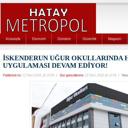
Anasayfa
Ekonomi
Gündem
Güvenlik
Magazin
İSKENDERUN UĞUR OKULLARINDA 
UYGULAMASI DEVAM EDİYOR!
Published on:
12 Mart 2020, @ 15:05
/
Son güncellenme
12 Mart, 2020 @ 15:05
/
Yor