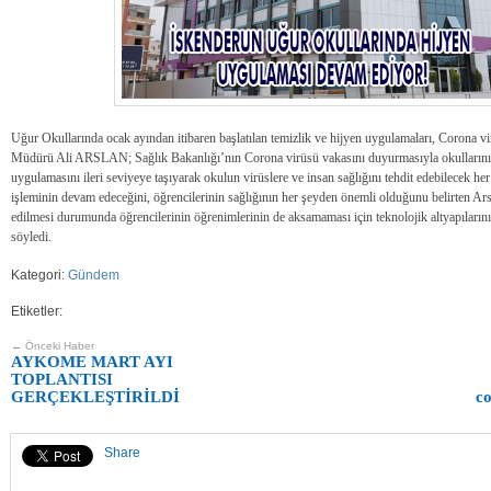
Uğur Okullarında ocak ayından itibaren başlatılan temizlik ve hijyen uygulamaları, Corona vi
Müdürü Ali ARSLAN; Sağlık Bakanlığı’nın Corona virüsü vakasını duyurmasıyla okullarının v
uygulamasını ileri seviyeye taşıyarak okulun virüslere ve insan sağlığını tehdit edebilecek her 
işleminin devam edeceğini, öğrencilerinin sağlığının her şeyden önemli olduğunu belirten Arsl
edilmesi durumunda öğrencilerinin öğrenimlerinin de aksamaması için teknolojik altyapıların
söyledi.
Kategori:
Gündem
Etiketler:
← Önceki Haber
AYKOME MART AYI
TOPLANTISI
GERÇEKLEŞTİRİLDİ
co
Share