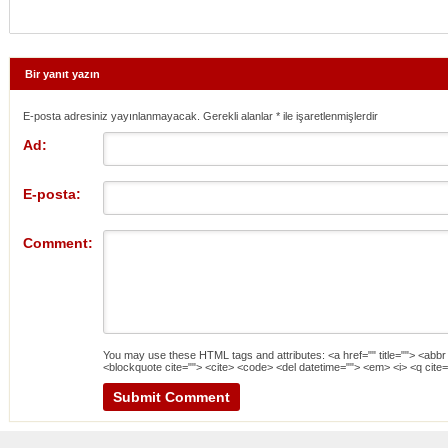
Bir yanıt yazın
E-posta adresiniz yayınlanmayacak. Gerekli alanlar
*
ile işaretlenmişlerdir
Ad:
E-posta:
Comment:
You may use these
HTML
tags and attributes:
<a href="" title=""> <abbr
<blockquote cite=""> <cite> <code> <del datetime=""> <em> <i> <q cite=