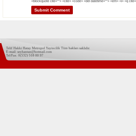
<blockquote cite=""> <cite> <code> <del datetime=""> <em> <i> <q cite=
Telif Hakki Hatay Metropol Yayincilik Tüm hakları saklıdır.
E-mail: seyhantan@hotmail.com
Tel/Fax: 0(532) 518 00 97