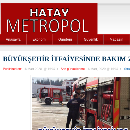
Anasayfa
Ekonomi
Gündem
Güvenlik
Magazin
BÜYÜKŞEHİR İTFAİYESİNDE BAKIM
Published on:
16 Mart 2020, @ 16:37
/
Son güncellenme
16 Mart, 2020 @ 16:37
/
Yor