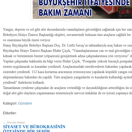
Yangın, deprem ve sel gibi afet durumlarında vatandaşların güvenliğini sağlamak için her 
Belediyesi İtfaiye Dairesi Başkanlığı ekipleri, envanterinde bulunan tüm araçların sağlıklı bi
ve onarımına büyük önem veriyor.
Hatay Büyükşehir Belediye Başkanı Doç. Dr. Lütfü Savaş’ın talimatlarıyla araç bakım ve onarı
Büyükşehir İtfaiye Dairesi Başkanı Mahir Çiçek, “Vatandaşlarımızın can ve mal güvenliğini 
kılmak ve birimimizin hizmet yelpazesini genişletmek adına çalışmalarımıza yön veriyoruz” d
Yapılan çalışmalar hakkında da bilgi veren Mahir Çiçek, “Pompalar yüksek basınçlı pompala
sistem uygulanarak su kazanları yenilendi. Araçlarımızdaki merdivenlerin bakımları yapılarak 
sistemleri yenilendi. 112 kaza kurtarma aracımızın restorasyonu yapılarak köpüklü yangın s
ekipmanlarının bakımları da yapıldı. Tüm araçların yangınlarda ve kazalarda kullandığı aydın
yenilendi” ifadelerini kullandı.
Tamamlanan yenileme çalışmaları ile araçların verimliliği ve dayanıklılığının arttırıldığını da
doğal afet gibi olayların yaşanmaması temennisiyle mevcut imkânlar ile en iyisini yapmaya dev
Kategori:
Gündem
Etiketler:
← Önceki Haber
SİYASET VE BÜROKRASİNİN
ÖTESİNDE BİR ŞEHİR