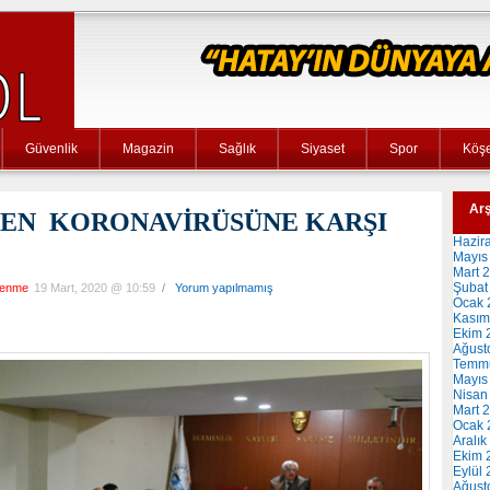
Güvenlik
Magazin
Sağlık
Siyaset
Spor
Köşe
Arş
DEN KORONAVİRÜSÜNE KARŞI
Hazir
Mayıs
Mart 
Şubat
lenme
19 Mart, 2020 @ 10:59
/
Yorum yapılmamış
Ocak 
Kasım
Ekim 
Ağust
Temm
Mayıs
Nisan
Mart 
Ocak 
Aralık
Ekim 
Eylül
Ağust