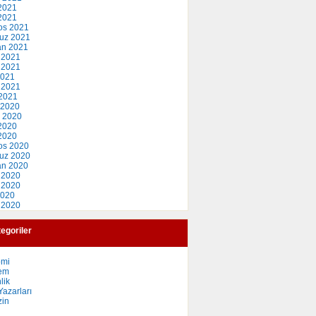
2021
 2021
os 2021
uz 2021
an 2021
 2021
 2021
2021
 2021
2021
 2020
 2020
2020
 2020
os 2020
uz 2020
an 2020
 2020
 2020
2020
 2020
egoriler
omi
em
lik
azarları
in