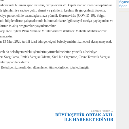
Siyas
esinde bulunan spor tesisleri, taziye evleri vb. kapalı alanlar tören ve toplantılar
Spor
lemleri ise sadece gelin, damat ve şahitlerin katılımı ile gerçekleştirilecektir.
ediye personeli ile vatandaşlarımıza yönelik Koronavirüs (COVID-19), Salgın
ulu bilgilendirme çalışmalarında bulunmak üzere ilgili sosyal medya paylaşımları ve
arının iş akış programları yayınlanacaktır.
şı Acil Eylem Planı Mahalle Muhtarlarımıza iletilerek Mahalle Muhtarlarımız
anacaktır.
 13 Mart 2020 tarihli idari izin genelgesi belediyemizin hizmetleri aksayamayacak
rak da belediyemizdeki işlemlerini yürütebilmelerine yönelik e-belediye
i Sorgulama, Emlak Vergisi Ödeme, Sicil No Öğrenme, Çevre Temizlik Vergisi
ler yapabileceklerdir.
Belediyemiz nezdinden düzenlenen tüm etkinlikler iptal edilmiştir.
Sonraki Haber →
BÜYÜKŞEHİR ORTAK AKIL
İLE HAREKET EDİYOR