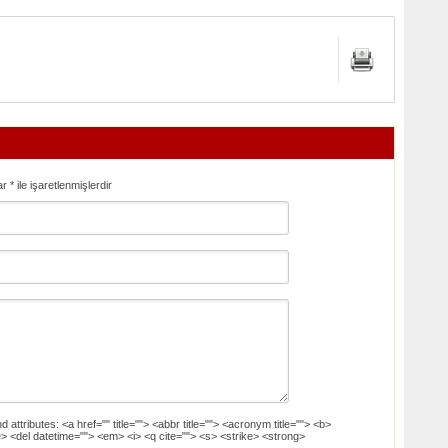
ar
*
ile işaretlenmişlerdir
d attributes:
<a href="" title=""> <abbr title=""> <acronym title=""> <b>
> <del datetime=""> <em> <i> <q cite=""> <s> <strike> <strong>