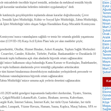
üsle mücadelede öncelikle kişisel temizlik, ardından da mekânsal temizlik büyük
Ekim 
Eylül
li kurumlar tarafından belirtilen önlemleri uygulamalıyız” dedi.
Ağust
Temm
katılımıyla gerçekleştirilen toplantıda alınan kararlar doğrultusunda; Çevre
Hazir
 Temizlik İşleri Müdürlüğü, Kültür ve Sosyal İşler Müdürlüğü, Zabıta Müdürlüğü,
Mayıs
Nisan
lık İşleri Müdürlüğü’nden oluşan Salgın Hastalıklara Karşı Mücadele Komisyonu
Mart 
Şubat
Ocak 
Komisyonu’nunca vatandaşların sağlıklı ve temiz bir ortamda günlük yaşantısına
Aralık
Kasım
süne (COVID-19) Karşı Acil Eylem Planı’nda yer alan maddeler şöyle;
Ekim 
Eylül
nelindeki, Okullar, Hizmet Binaları, Askeri Kamplar, Toplum Sağlık Merkezleri
Ağust
 Cezaevleri, Camiler, Kiliseler, Türbeler, Parklar, Bankamatikler ve Duraklarda 10
Temm
ırarak toplu kullanıma açık olan alanlarda hijyenik ortam sağlanacaktır.
Hazir
Mayıs
lüğü’müzce halkımızın sıkça bulunduğu Kamu Kurum ve Kuruluşları, İbadethaneler,
Nisan
toplu kullanım alanlarında çevre temizliği çalışmaları arttırılacaktır.
Mart 
tüm hizmet binalarımıza dezenfeksiyon makinaları yerleştirilerek personele ve
Şubat
 bulunan vatandaşlarımıza hijyenik ortam sağlanacaktır.
Zabıta Müdürlüğü’müzce umuma açık yerlerin denetimi sağlanacaktır.
Kat
Eğitim
Ekon
.03.2020 tarihli genelgesi kapsamında faaliyetleri durdurulan, Tiyatro, Sinema,
Günd
 Çalgılı/Müzikli Lokanta/Kafe, Gazino, Birahane, taverna, Kahvehane,
Güven
rgile Kafe, İnternet Salonu, İnternet Kafe, her türlü Oyun Salonları, her türlü
Köşe Y
Magaz
okalleri, Lunapark, Yüzme Havuzu, Hamam, Sauna, Kaplıca, Masaj Salonu, SPA ve
Sağlık
tir.