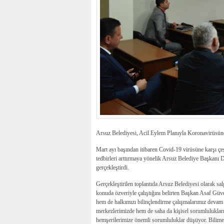
Arsuz Belediyesi, Acil Eylem Planıyla Koronavirüsün
Mart ayı başından itibaren Covid-19 virüsüne karşı çe
tedbirleri arttırmaya yönelik Arsuz Belediye Başkanı D
gerçekleştirdi.
Gerçekleştirilen toplantıda Arsuz Belediyesi olarak sal
konuda özveriyle çalıştığını belirten Başkan Asaf Gü
hem de halkımızı bilinçlendirme çalışmalarımız devam
merkezlerimizde hem de saha da kişisel sorumluluklar
hemşerilerimize önemli sorumluluklar düşüyor. Bilime in