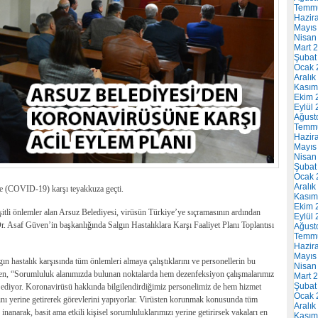
Temm
Hazir
Mayıs
Nisan
Mart 
Şubat
Ocak 
Aralık
Kasım
Ekim 
Eylül
Ağust
Temm
Hazir
Mayıs
Nisan
Şubat
Ocak 
Aralık
e (COVID-19) karşı teyakkuza geçti.
Kasım
Ekim 
şitli önlemler alan Arsuz Belediyesi, virüsün Türkiye’ye sıçramasının ardından
Eylül
r. Asaf Güven’in başkanlığında Salgın Hastalıklara Karşı Faaliyet Planı Toplantısı
Ağust
Temm
Hazir
Mayıs
gın hastalık karşısında tüm önlemleri almaya çalıştıklarını ve personellerin bu
Nisan
ven, “Sorumluluk alanımızda bulunan noktalarda hem dezenfeksiyon çalışmalarımız
Mart 
Şubat
 ediyor. Koronavirüsü hakkında bilgilendirdiğimiz personelimiz de hem hizmet
Ocak 
ını yerine getirerek görevlerini yapıyorlar. Virüsten korunmak konusunda tüm
Aralık
anarak, basit ama etkili kişisel sorumluluklarımızı yerine getirirsek vakaları en
Kasım