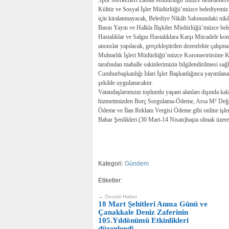
Kültür ve Sosyal İşler Müdürlüğü’müzce belediyemiz uhd
için kiralanmayacak, Belediye Nikâh Salonundaki nikâh iş
Basın Yayın ve Halkla İlişkiler Müdürlüğü’müzce bel
Hastalıklar ve Salgın Hastalıklara Karşı Mücadele kon
anonslar yapılacak, gerçekleştirilen dezenfekte çalışmal
Muhtarlık İşleri Müdürlüğü’müzce Koronavirüsüne Kar
tarafından mahalle sakinlerimizin bilgilendirilmesi sağl
Cumhurbaşkanlığı İdari İşler Başkanlığınca yayımlanan
şekilde uygulanacaktır.
Vatandaşlarımızın toplumlu yaşam alanları dışında kala
hizmetimizden Borç Sorgulama-Ödeme, Arsa M² Değer
Ödeme ve İlan Reklam Vergisi Ödeme gibi online işlem
Bahar Şenlikleri (30 Mart-14 Nisan)başta olmak üzere 
Kategori:
Gündem
Etiketler:
← Önceki Haber
18 Mart Şehitleri Anma Günü ve
Çanakkale Deniz Zaferinin
105.Yıldönümü Etkinlikleri
düzenlendi