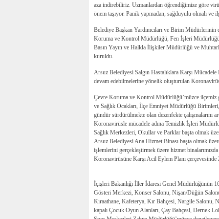
aza indirebiliriz. Uzmanlardan öğrendiğimize göre vir
önem taşıyor. Panik yapmadan, sağduyulu olmalı ve ilgi
Belediye Başkan Yardımcıları ve Birim Müdürlerinin de 
Koruma ve Kontrol Müdürlüğü, Fen İşleri Müdürlüğü,
Basın Yayın ve Halkla İlişkiler Müdürlüğü ve Muhtar
kuruldu.
Arsuz Belediyesi Salgın Hastalıklara Karşı Mücadele 
devam edebilmelerine yönelik oluşturulan Koronavirü
Çevre Koruma ve Kontrol Müdürlüğü’müzce ilçemiz ge
ve Sağlık Ocakları, İlçe Emniyet Müdürlüğü Birimleri,
gündür sürdürülmekte olan dezenfekte çalışmalarını artt
Koronavirüsle mücadele adına Temizlik İşleri Müdür
Sağlık Merkezleri, Okullar ve Parklar başta olmak üzere 
Arsuz Belediyesi Ana Hizmet Binası başta olmak üzere 
işlemlerini gerçekleştirmek üzere hizmet binalarımızda
Koronavirüsüne Karşı Acil Eylem Planı çerçevesinde 
İçişleri Bakanlığı İller İdaresi Genel Müdürlüğünün 16
Gösteri Merkezi, Konser Salonu, Nişan/Düğün Salonu,
Kıraathane, Kafeterya, Kır Bahçesi, Nargile Salonu, Na
kapalı Çocuk Oyun Alanları, Çay Bahçesi, Dernek L
Spor Merkezleri Zabıta Müdürlüğü’müzce denetlenecek