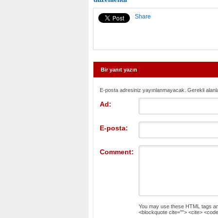
Share
Bir yanıt yazın
E-posta adresiniz yayınlanmayacak. Gerekli alanl
Ad:
E-posta:
Comment:
You may use these
HTML
tags an
<blockquote cite=""> <cite> <code