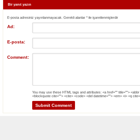
Bir yanıt yazın
E-posta adresiniz yayınlanmayacak. Gerekli alanlar
*
ile işaretlenmişlerdir
Ad:
E-posta:
Comment:
You may use these
HTML
tags and attributes:
<a href="" title=""> <abbr
<blockquote cite=""> <cite> <code> <del datetime=""> <em> <i> <q cite=