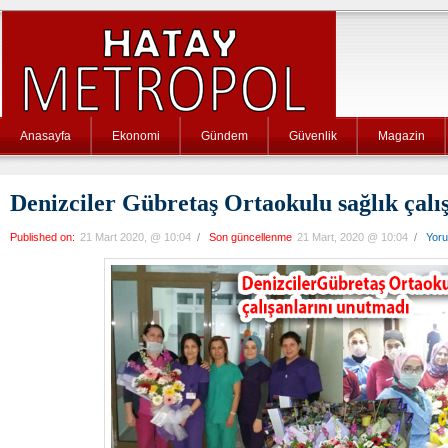
Anasayfa
Ekonomi
Gündem
Güvenlik
Magazin
Denizciler Gübretaş Ortaokulu sağlık çalı
Published on:
21 Mart 2020, @ 10:04
/
Son güncellenme
21 Mart, 2020 @ 10:04
/
Yor