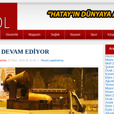
Güvenlik
Magazin
Sağlık
Siyaset
Spor
Köşe
Arş
 DEVAM EDİYOR
Hazir
Mayıs
lenme
25 Mart, 2020 @ 14:49
/
Yorum yapılmamış
Mart 
Şubat
Ocak 
Kasım
Ekim 
Ağust
Temm
Mayıs
Nisan
Mart 
Ocak 
Aralık
Ekim 
Eylül
Ağust