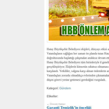
Hatay Büyükşehir Belediyesi ekipleri, dünyayı etkisi alt
Vatandaşların sağlığını her zaman ön planda tutan Hat
doğrultusunda başlattığı çalışmaları aralıksız devam ett
Hatay Büyükşehir Belediyesi tüm birimleriyle il genelin
gerçekleştiriyor. Ekiplerin kimsenin rahatsız olmaması 
karşılandı. Yetkililer, salgına karşı alınan önlemlerin ara
Vatandaşları zorunlu olmadıkça evlerinden çıkmamaları 
düşen görevi yerine getirmesi gerektiğini vurguladı.
Kategori:
Gündem
Etiketler:
← Önceki Haber
Garanti Temizlik’in önceliği