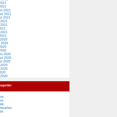
2021
 2021
os 2021
uz 2021
an 2021
 2021
 2021
2021
 2021
2021
 2020
 2020
2020
 2020
os 2020
uz 2020
an 2020
 2020
 2020
2020
 2020
egoriler
omi
em
lik
azarları
in