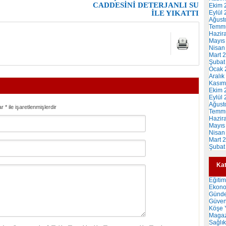
CADDESİNİ DETERJANLI SU
Ekim 
Eylül
İLE YIKATTI
Ağust
Temm
Hazir
Mayıs
Nisan
Mart 
Şubat
Ocak 
Aralık
Kasım
Ekim 
Eylül
Ağust
ar
*
ile işaretlenmişlerdir
Temm
Hazir
Mayıs
Nisan
Mart 
Şubat
Kat
Eğitim
Ekon
Günd
Güven
Köşe Y
Magaz
Sağlık