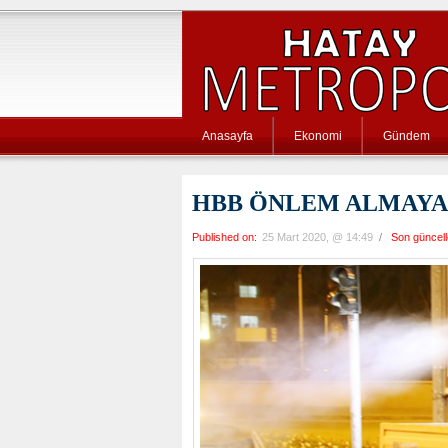
Anasayfa
Ekonomi
Gündem
HBB ÖNLEM ALMAYA
Published on:
25 Mart 2020, @ 14:49
/
Son güncel