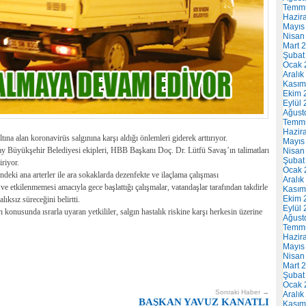
Temm
Hazir
Mayıs
Nisan
Mart 
Şubat
Ocak 
Aralık
Kasım
Ekim 
Eylül
Ağust
Temm
Hazir
ına alan koronavirüs salgınına karşı aldığı önlemleri giderek arttırıyor.
Mayıs
ay Büyükşehir Belediyesi ekipleri, HBB Başkanı Doç. Dr. Lütfü Savaş’ın talimatları
Nisan
Şubat
iriyor.
Ocak 
deki ana arterler ile ara sokaklarda dezenfekte ve ilaçlama çalışması
Aralık
ve etkilenmemesi amacıyla gece başlattığı çalışmalar, vatandaşlar tarafından takdirle
Kasım
Ekim 
lıksız süreceğini belirtti.
Eylül
konusunda ısrarla uyaran yetkililer, salgın hastalık riskine karşı herkesin üzerine
Ağust
Temm
Hazir
Mayıs
Nisan
Mart 
Şubat
Ocak 
Sonraki Haber →
Aralık
BAŞKAN YAVUZ KANATLI
Kasım