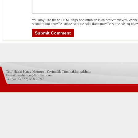
You may use these
HTML
tags and attributes:
<a href="" title=""> <abbr
<blockquote cite=""> <cite> <code> <del datetime=""> <em> <i> <q cite=
Telif Hakki Hatay Metropol Yayincilik Tüm hakları saklıdır.
E-mail: seyhantan@hotmail.com
Tel/Fax: 0(532) 518 00 97