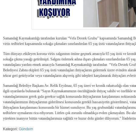
Samandağ Kaymakamlığı tarafından kurulan “Vefa Destek Grubu” kapsamında Samandağ Bel
virüs tedbirleri kapsamında sokağa çıkmaları sınırlandırılan 65 yaş üstü vatandaşların ihtiyaçla
Tüm dünyayı etkileyen korona virüs salgınının önüne geçmek amacıyla 65 yaş üstü ve kronik 
sokağa çıkma yasağı getirilmişti. Salgını önlemek adına dışarı çıkmaları sınırlandırılan 65 yaş
vatandaşlara yardım etmek amacıyla Samandağ Kaymakamlığı tarafından “Vefa Destek Gr
Belediyesi Zabıta ekipleri 65 yaş üstü vatandaşları ihtiyaçlarını gidermek üzere evinden alarak
tekrar geri getiriyorlar veya vatandaşların alışveriş gibi talepleri karşılanarak ihtiyaçları evleri
Samandağ Belediye Başkanı Av. Refik Eryılmaz, 65 yaş üzeri ve kronik rahatsızlığı olan vata
ilgili uyarılarda bulunarak “Sayın Kaymakamımızın öncülüğünde ihtiyaç sahibi ve özellikle t
vatandaşlarımızın gerek gıda gerekse sağlık konusunda ihtiyaçlarının karşılanması noktasında
vatandaşlarımızın ihtiyaçlarının giderilmesi konusunda gerekli hassasiyetin gösterilmesi, vat
ihtiyaçların karşılanması konusunda bir hizmet sunuluyor. Bu yaş grubundaki vatandaşlarımız
tedbirlere uymalarını rica ediyorum. Lütfen çok zorunlu olmadıkça evden çıkmayalım. Bu alın
yürekten inanıyor bütün vatandaşlarımıza sağlıklı ve huzur dolu günler diliyorum.” İfadelerin
Kategori:
Gündem