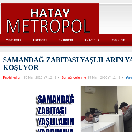
Anasayfa
Ekonomi
Gündem
Güvenlik
Magazin
SAMANDAĞ ZABITASI YAŞLILARIN Y
KOŞUYOR
Published on:
25 Mart 2020, @ 12:49
/
Son güncellenme
25 Mart, 2020 @ 12:49
/
Yor