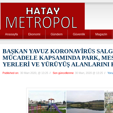
Anasayfa
Ekonomi
Gündem
Güvenlik
Magazin
BAŞKAN YAVUZ KORONAVİRÜS SALGI
MÜCADELE KAPSAMINDA PARK, MES
YERLERİ VE YÜRÜYÜŞ ALANLARINI 
Published on:
30 Mart 2020, @ 13:25
/
Son güncellenme
30 Mart, 2020 @ 13:25
/
Yor