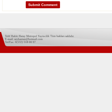
Telif Hakki Hatay Metropol Yayincilik Tüm hakları saklıdır.
E-mail: seyhantan@hotmail.com
Tel/Fax: 0(532) 518 00 97