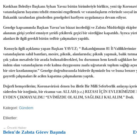
Kırıkhan Belediye Başkanı Ayhan Yavuz bütün birimleriyle birlikte, y
eni tip Koronav
vatandaşların hayatını tehdit etmesini engellemek ve vatandaşların evlerinde sosyal i
Bakanlık tarafından gönderilen genelgeleri harfiyen uygulamaya devam ediyor.
Genelge kapsamında Başkan Yavuz’un bizzat incelediği ve Zabıta Müdürlüğü ekipleri
alanının girişi yerleri emniyet şeridi çekilerek geçici bir süreliğine kapatıldı. Ayrıca y
alanları ile ilgili gerekli bütün tedbir çalışmaları yapıldı.
Konuyla ilgili açıklama yapan Başkan YAVUZ; “ Bakanlığımızın 81 İl Valiliklerimize
vatandaşların sahil bantları, mesire, piknik, alanlarında; piknik yapmak, balık tutmak
çok yakın mesafede bir arada bulunabilecekleri, bu durumun hem kendi sağlıkları he
önlem olan vatandaşların evde kalma duygusunu zaafa uğratarak toplum sağlığı açısınd
bir süre kısıtlanmıştır.” Genelge doğrultusunda bizlerde ilçemizde bu ve buna benzer
gayretli çalışmaları ile acilen kapatma çalışmalarını yaptık.
Değerli hemşerilerim; Koronavirüsü denen bu illetle Bir Milli Seferberlik anlayışı içe
sizlerden bir isteğimiz, bir ricamız var. ALLAH (c.c.) RIZASI İÇİN EVLE
EVDEN ÇIKMAYALIM.! “EVİMİZDE OLALIM, SAĞLIKLI KALALIM.” Dedi.
Kategori:
Gündem
Etiketler:
← Önceki Haber
Belen’de Zabıta Görev Başında
E