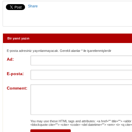
Share
Bir yanıt yazın
E-posta adresiniz yayınlanmayacak. Gerekli alanlar
*
ile işaretlenmişlerdir
Ad:
E-posta:
Comment:
You may use these
HTML
tags and attributes:
<a href="" title=""> <abbr
<blockquote cite=""> <cite> <code> <del datetime=""> <em> <i> <q cite=