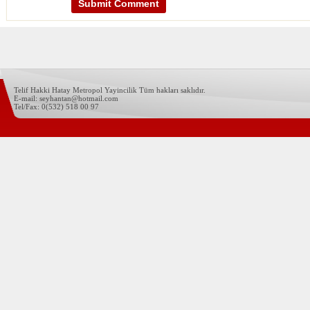
Telif Hakki Hatay Metropol Yayincilik Tüm hakları saklıdır.
E-mail: seyhantan@hotmail.com
Tel/Fax: 0(532) 518 00 97