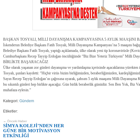
BAŞKAN TOSYALI, MİLLİ DAYANIŞMA KAMPANYASINA 5 AYLIK MAAŞINI B
İskenderun Belediye Başkanı Fatih Tosyalı, Milli Dayanışma Kampanyası’na 5 maaşını bağış
Belediye Başkanı Fatih Tosyalı, yaptığı açıklamada, ülke olarak yeni tip koronavirüsle (Kovi
Cumhurbaşkanı Recep Tayyip Erdoğan öncülüğünde “Biz Bize Yeteriz Türkiyem” Milli Dayanı
BİRLİKTE BAŞARACAĞIZ
Ülke olarak yaşanan zor günleri dayanışma ve yardımlaşma içerisinde aşacaklarına yürekten i
Tosyalı, şunları kaydetti: “Hiçbir virüs bizim birliğimizden, beraberliğimizden, kardeşliğim
Sayın Recep Tayyip Erdoğan’ın çağrısına uyarak, şahsım 5 aylık maaşımı Milli Dayanışma K
bu sıkıntılı günleri hep birlikte aşacağız. Gün birlik beraberlik günüdür. Sen Ben Yok, Biz V
muhafaza eylesin.”
Kategori:
Gündem
Etiketler:
← Önceki Haber
SİMYA KOLEJİ’NDEN HER
GÜNE BİR MOTİVASYON
ETKİNLİĞİ