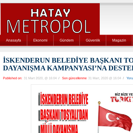
Anasayfa
Ekonomi
Gündem
Güvenlik
Magazin
İSKENDERUN BELEDİYE BAŞKANI TO
DAYANIŞMA KAMPANYASI’NA DESTE
Published on:
31 Mart 2020, @ 16:04
/
Son güncellenme
31 Mart, 2020 @ 16:04
/
Yor