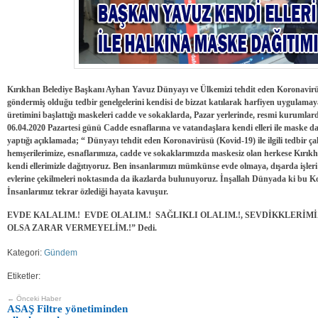
Kırıkhan Belediye Başkanı Ayhan Yavuz Dünyayı ve Ülkemizi tehdit eden Koronavirüsü 
göndermiş olduğu tedbir genelgelerini kendisi de bizzat katılarak harfiyen uygulama
üretimini başlattığı maskeleri cadde ve sokaklarda, Pazar yerlerinde, resmi kurumlard
06.04.2020 Pazartesi günü Cadde esnaflarına ve vatandaşlara kendi elleri ile mask
yaptığı açıklamada; “ Dünyayı tehdit eden Koronavirüsü (Kovid-19) ile ilgili tedbir 
hemşerilerimize, esnaflarımıza, cadde ve sokaklarımızda maskesiz olan herkese Kırıkh
kendi ellerimizle dağıtıyoruz.
Ben insanlarımızı mümkünse evde olmaya, dışarda işleri v
evlerine çekilmeleri noktasında da ikazlarda bulunuyoruz.
İnşallah Dünyada ki bu Kor
İnsanlarımız tekrar özlediği hayata kavuşur.
EVDE KALALIM.! EVDE OLALIM.! SAĞLIKLI OLALIM.!, SEVDİKKLERİM
OLSA ZARAR VERMEYELİM.!” Dedi.
Kategori:
Gündem
Etiketler:
← Önceki Haber
ASAŞ Filtre yönetiminden