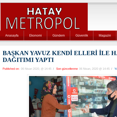
Anasayfa
Ekonomi
Gündem
Güvenlik
Magazin
BAŞKAN YAVUZ KENDİ ELLERİ İLE 
DAĞITIMI YAPTI
Published on:
06 Nisan 2020, @ 14:45
/
Son güncellenme
06 Nisan, 2020 @ 14:45
/
Y