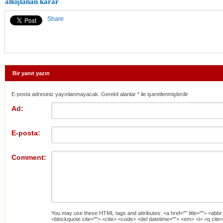
alkışlanan karar
Share
Bir yanıt yazın
E-posta adresiniz yayınlanmayacak. Gerekli alanlar
*
ile işaretlenmişlerdir
Ad:
E-posta:
Comment:
You may use these
HTML
tags and attributes:
<a href="" title=""> <abbr
<blockquote cite=""> <cite> <code> <del datetime=""> <em> <i> <q cite=