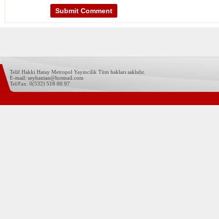
Telif Hakki Hatay Metropol Yayincilik Tüm hakları saklıdır.
E-mail: seyhantan@hotmail.com
Tel/Fax: 0(532) 518 00 97