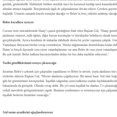
gördük, gözlemledik. Ekibimizle birlikte oturduk önce bu kurumsal kimliği nasıl kazandırabil
adımlar atmaya başladık. Borçlarımızla ilgili de çalışmalarımız devam ediyor. Gereken gayret
başladık. Umarım zamanla hayırlı sonuçlar alacağız ve Belen’in borç yükünü azaltmış olacağı
Belen kurallara uyuyor
Corona virüs mücadelesinde Hatay’ı şanslı gördüğünü ifade eden Başkan Gül, “Hatay geneli
jandarma, emniyet, milli eğitim, diğer kurum kuruluşlar ve büyükşehir belediyesi olmak üzere
gerçekleştirdik. Ayrıca kendimiz de imkanlar dahilinde ekstra bir şeyler yapmaya çalıştık. G
Vatandaşın ihtiyacına birebir cevap vermekteyiz. Maske dağıtımından dezenfektana kadar eki
Hatay’ın birçok ilçesinde ceza yiyen vatandaşlarımız var ama Belen de ceza yiyen vatandaşım
Bu çok önemli. Belen halkına hassasiyetinden dolayı bir kez daha teşekkür ediyorum.”
Tarihi güzelliklerimizi ortaya çıkaracağız
İnsanları Belen’e çekmek için çalışmalar yaptıklarını ve Belen’in mesire, yayla alanlarını öne 
sözlerine ekleyen Başkan Gül, “Mesire alanlarını çoğaltıyoruz. Bir tanesi hazır. Atıl olan Soğu
gibi bir görünümüne kavuşturduk. İnşallah salgından sonra halkımız oradan faydalanabilecek
bakanımızla da görüştük. Olumlu cevap aldık. Bir yıl sonra inşallah bu alanları 3’e çıkartacağı
yetkili mercilerle görüşmelerimizi yaptık. Bunların yenilenmesi ve restorasyonu için çalışmala
inşallah herkesin hizmetine sunacağız.”
Atıl tarım arazilerini ağaçlandırıyoruz