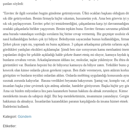
şunları söyledi:
“Envitec ile ilgili sorunları bugün gündeme getirmiyorum. Ülkü ocakları başkanı olduğum dönem
sık dile getiriyordum. Benim firmayla hiçbir sıkıntım, husumetim yok. Ama ben görevin iyi y
sık sık paylaşıyorum. Envitec şehri iyi temizlemediğini, çalışanlarına karşı iyi davranmadığ
oradaki çalışanlarla birlikte yaşıyorum. Benim tepkim buna. Envitec firması savunma şeklind
ama burada vatandaşın sorduğu soruların hiç birine cevap vermemiş. Biz geçmişte usulsüz ele
nasıl kullanıldığını herkes çok iyi biliyor. Belediyenin sayacından bunun kullanıldığını, firma
Şirket çıksın yaptı mı, yapmadı mı bunu açıklasın. 3 çalışan arkadaşımız şirketin sırlarını açık
gördükleri yanlışları eksikleri açıklamışlar. Şimdi ben size soruyorum kamu menfaatimi önem
yapılanları doğru bir şekilde açıkladığı halde şirkete ihanet etmiş mi oluyor, kamuya faydalı iş
bunların cevabını versin. Arkadaşlarımızın iddiası ise, molozlar, taşlar yükleniyor. Bu iftira d
görüntüleri var. Bunların hepsini biz de biliyoruz kamuoyu da biliyor zaten. Yetkililer bunu çıkı
kesecek olan kimse onlarda çıksın gerekeni yapsın. Ben ifade veremeyen, işten atılırım korku
görüştüm ve bunların teyidini onlardan aldım. Onlarda mobbing uygulandığı konusunda aynı f
susmak zorunda kalıyorlar. Basına verdikleri beyanata bakıyorum. Şantaj var, komplo var, ol
insanları başka yöne çevirmek için atılmış adımlar, hamleler görüyorum. Başka hiçbir şey g
Ama siz bizden milyonlarca lira para kazanırken bunun hakkını da almak zorundayız. Kimse
memleketin insanı da sahipsiz değil. Biz hep memleketimizin, insanımızın yanındayız. Gerginl
hakkımızı da almalıyız. İnsanlardan kazandıkları paranın karşılığında da insana hizmet etmek
İfadelerini kullandı.
Kategori:
Gündem
Etiketler: