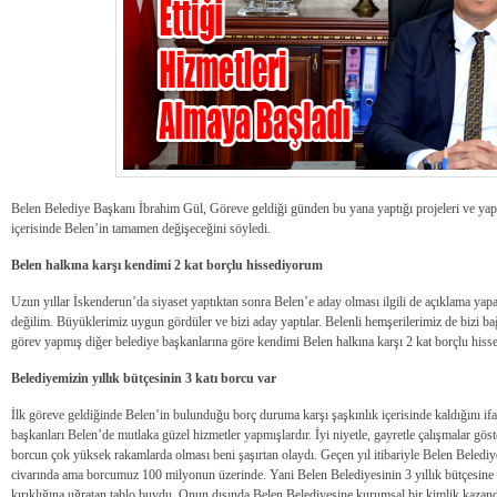
Belen Belediye Başkanı İbrahim Gül, Göreve geldiği günden bu yana yaptığı projeleri ve yapa
içerisinde Belen’in tamamen değişeceğini söyledi.
Belen halkına karşı kendimi 2 kat borçlu hissediyorum
Uzun yıllar İskenderun’da siyaset yaptıktan sonra Belen’e aday olması ilgili de açıklama ya
değilim. Büyüklerimiz uygun gördüler ve bizi aday yaptılar. Belenli hemşerilerimiz de bizi b
görev yapmış diğer belediye başkanlarına göre kendimi Belen halkına karşı 2 kat borçlu his
Belediyemizin yıllık bütçesinin 3 katı borcu var
İlk göreve geldiğinde Belen’in bulunduğu borç duruma karşı şaşkınlık içerisinde kaldığını i
başkanları Belen’de mutlaka güzel hizmetler yapmışlardır. İyi niyetle, gayretle çalışmalar göst
borcun çok yüksek rakamlarda olması beni şaşırtan olaydı. Geçen yıl itibariyle Belen Beledi
civarında ama borcumuz 100 milyonun üzerinde. Yani Belen Belediyesinin 3 yıllık bütçesine y
kırıklığına uğratan tablo buydu. Onun dışında Belen Belediyesine kurumsal bir kimlik kaza