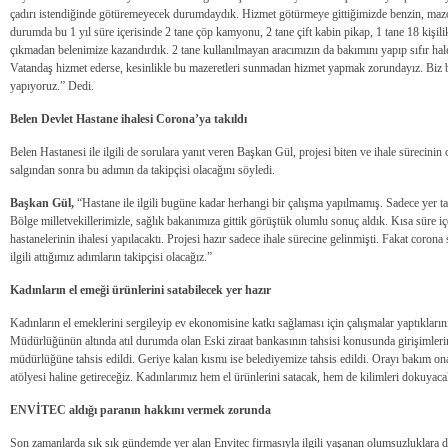
çadırı istendiğinde götüremeyecek durumdaydık. Hizmet götürmeye gittiğimizde benzin, ma
durumda bu 1 yıl süre içerisinde 2 tane çöp kamyonu, 2 tane çift kabin pikap, 1 tane 18 kişil
çıkmadan belenimize kazandırdık. 2 tane kullanılmayan aracımızın da bakımını yapıp sıfır hale g
Vatandaş hizmet ederse, kesinlikle bu mazeretleri sunmadan hizmet yapmak zorundayız. Biz b
yapıyoruz.” Dedi.
Belen Devlet Hastane ihalesi Corona’ya takıldı
Belen Hastanesi ile ilgili de sorulara yanıt veren Başkan Gül, projesi biten ve ihale sürecini
salgından sonra bu adımın da takipçisi olacağını söyledi.
Başkan Gül,
“Hastane ile ilgili bugüne kadar herhangi bir çalışma yapılmamış. Sadece yer t
Bölge milletvekillerimizle, sağlık bakanımıza gittik görüştük olumlu sonuç aldık. Kısa süre i
hastanelerinin ihalesi yapılacaktı. Projesi hazır sadece ihale sürecine gelinmişti. Fakat corona 
ilgili attığımız adımların takipçisi olacağız.”
Kadınların el emeği ürünlerini satabilecek yer hazır
Kadınların el emeklerini sergileyip ev ekonomisine katkı sağlaması için çalışmalar yaptıklarını
Müdürlüğünün altında atıl durumda olan Eski ziraat bankasının tahsisi konusunda girişimlerim
müdürlüğüne tahsis edildi. Geriye kalan kısmı ise belediyemize tahsis edildi. Orayı bakım o
atölyesi haline getireceğiz. Kadınlarımız hem el ürünlerini satacak, hem de kilimleri dokuyaca
ENVİTEC aldığı paranın hakkını vermek zorunda
Son zamanlarda sık sık gündemde yer alan Envitec firmasıyla ilgili yaşanan olumsuzluklara da 