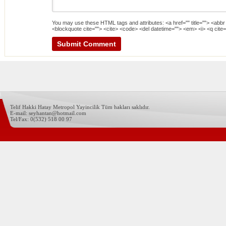
You may use these
HTML
tags and attributes:
<a href="" title=""> <abbr
<blockquote cite=""> <cite> <code> <del datetime=""> <em> <i> <q cite=
Telif Hakki Hatay Metropol Yayincilik Tüm hakları saklıdır.
E-mail: seyhantan@hotmail.com
Tel/Fax: 0(532) 518 00 97