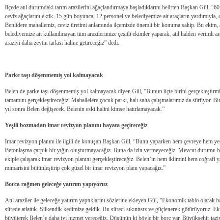
İlçede atıl durumdaki tarım arazilerini ağaçlandırmaya başladıklarını belirten Başkan Gül, “
ceviz ağaçlarını ektik. 15 gün boyunca, 12 personel ve belediyemize ait araçların yardımıyla, c
Benlidere mahallemiz, ceviz üretimi anlamında ilçemizde önemli bir konuma sahip. Bu ekim, 
belediyemize ait kullanılmayan tüm arazilerimize çeşitli ekimler yaparak, atıl halden verimli ar
araziyi daha zeytin tarlası haline getireceğiz” dedi.
Parke taşı döşenmemiş yol kalmayacak
Belen de parke taşı döşenmemiş yol kalmayacak diyen Gül, “Bunun üçte birini gerçekleşti
tamamını gerçekleştireceğiz. Mahallelere çocuk parkı, halı saha çalışmalarımız da sürüyor. B
yıl sonra Belen değişecek. Belenin eski halini kimse hatırlamayacak.”
Yeşili bozmadan imar revizyon planını hayata geçireceğiz
İmar revizyon planını ile ilgili de konuşan Başkan Gül, “Bunu yaparken hem çevreye hem yeşi
Betonlaşma çarpık bir yığın oluşturmayacağız. Buna da izin vermeyeceğiz. Mevcut durumu 
ekiple çalışarak imar revizyon planını gerçekleştireceğiz. Belen’in hem iklimini hem coğrafi 
mimarisini bütünleştirip çok güzel bir imar revizyon planı yapacağız.”
Borca rağmen geleceğe yatırım yapıyoruz
Atıl araziler ile geleceğe yatırım yaptıklarını sözlerine ekleyen Gül, “Ekonomik tablo olarak b
sürede atlattık. Silkendik kedimize geldik. Bu süreci sıkıntısız ve güçlenerek götürüyoruz. E
büyüterek Belen’e daha iyi hizmet vereceğiz. Düşünün ki böyle bir borç var. Büyükşehir taziy