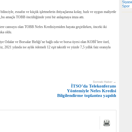
Siyas
Spor
linciyle, esnafın ve küçük işletmelerin ihtiyaçlarına kolay, hızlı ve uygun maliyetle
,bu amaçla TOBB öncülüğünde yeni bir anlaşmaya imza attı.
lere cansuyu olan TOBB Nefes Kredisiyeniden hayata geçirilirken, önceki iki
nka oldu.
ye Odalar ve Borsalar Birliği’ne bağlı oda ve borsa üyesi olan KOBİ’lere özel,
z, 2021 yılında ise aylık ödemeli 12 eşit taksitli ve yüzde 7,5 yıllık faiz oranıyla
Sonraki Haber →
İTSO’da Telekonferans
Yöntemiyle Nefes Kredisi
Bilgilendirme toplantısı yapıldı