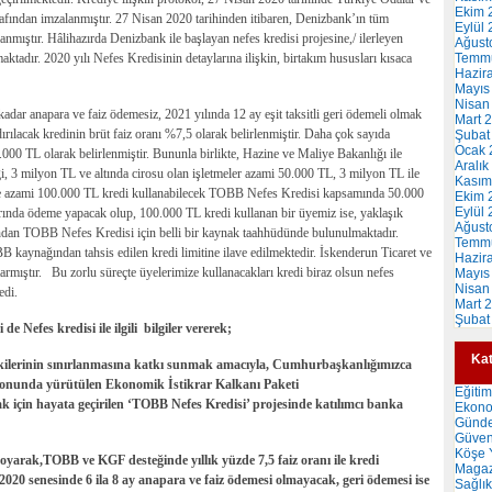
Ekim 
afından imzalanmıştır. 27 Nisan 2020 tarihinden itibaren, Denizbank’ın tüm
Eylül
nmıştır. Hâlihazırda Denizbank ile başlayan nefes kredisi projesine,/ ilerleyen
Ağust
ktadır. 2020 yılı Nefes Kredisinin detaylarına ilişkin, birtakım hususları kısaca
Temm
Hazir
Mayıs
Nisan
adar anapara ve faiz ödemesiz, 2021 yılında 12 ay eşit taksitli geri ödemeli olmak
Mart 
ırılacak kredinin brüt faiz oranı %7,5 olarak belirlenmiştir. Daha çok sayıda
Şubat
Ocak 
.000 TL olarak belirlenmiştir. Bununla birlikte, Hazine ve Maliye Bakanlığı ile
Aralık
, 3 milyon TL ve altında cirosu olan işletmeler azami 50.000 TL, 3 milyon TL ile
Kasım
 ise azami 100.000 TL kredi kullanabilecek TOBB Nefes Kredisi kapsamında 50.000
Ekim 
Eylül
rında ödeme yapacak olup, 100.000 TL kredi kullanan bir üyemiz ise, yaklaşık
Ağust
ndan TOBB Nefes Kredisi için belli bir kaynak taahhüdünde bulunulmaktadır.
Temm
 kaynağından tahsis edilen kredi limitine ilave edilmektedir. İskenderun Ticaret ve
Hazir
mıştır. Bu zorlu süreçte üyelerimize kullanacakları kredi biraz olsun nefes
Mayıs
Nisan
edi.
Mart 
Şubat
 Nefes kredisi ile ilgili bilgiler vererek;
Kat
kilerinin sınırlanmasına katkı sunmak amacıyla, Cumhurbaşkanlığımızca
yonunda yürütülen Ekonomik İstikrar Kalkanı Paketi
Eğitim
 için hayata geçirilen ‘TOBB Nefes Kredisi’ projesinde katılımcı banka
Ekon
Günd
Güven
Köşe Y
koyarak,TOBB ve KGF desteğinde yıllık yüzde 7,5 faiz oranı ile kredi
Magaz
2020 senesinde 6 ila 8 ay anapara ve faiz ödemesi olmayacak, geri ödemesi ise
Sağlık