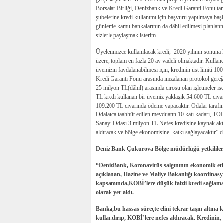
Borsalar Birliği, Denizbank ve Kredi Garanti Fonu tar
şubelerine kredi kullanımı için başvuru yapılmaya başla
günlerde kamu bankalarının da dâhil edilmesi planlanma
sizlerle paylaşmak isterim.
Üyelerimizce kullanılacak kredi, 2020 yılının sonuna k
üzere, toplam en fazla 20 ay vadeli olmaktadır. Kulland
üyemizin faydalanabilmesi için, kredinin üst limiti 100
Kredi Garanti Fonu arasında imzalanan protokol gereği
25 milyon TL(dâhil) arasında cirosu olan işletmeler
TL kredi kullanan bir üyemiz yaklaşık 54.600 TL civa
109.200 TL civarında ödeme yapacaktır. Odalar tarafı
Odalarca taahhüt edilen mevduatın 10 katı kadarı, TOBB
Sanayi Odası 3 milyon TL Nefes kredisine kaynak aktar
aldıracak ve bölge ekonomisine katkı sağlayacaktır” d
Deniz Bank Çukurova Bölge müdürlüğü yetkilileri de
“DenizBank, Koronavirüs salgınının ekonomik et
açıklanan, Hazine ve Maliye Bakanlığı koordinas
kapsamında,KOBİ’lere düşük faizli kredi sağlamak
olarak yer aldı.
Banka,bu hassas süreçte elini tekrar taşın altına 
kullandırıp, KOBİ’lere nefes aldıracak. Kredinin, 