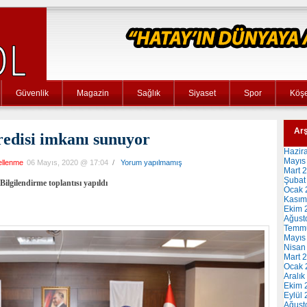
Güvenlik
Magazin
Sağlık
Siyaset
Spor
Köşe
Arş
edisi imkanı sunuyor
Hazir
Mayıs
ellenme
06 Mayıs, 2020 @ 17:04
/
Yorum yapılmamış
Mart 
Şubat
ilgilendirme toplantısı yapıldı
Ocak 
Kasım
Ekim 
Ağust
Temm
Mayıs
Nisan
Mart 
Ocak 
Aralık
Ekim 
Eylül
Ağust