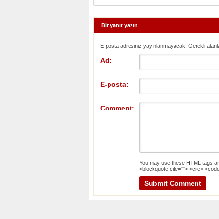
Bir yanıt yazın
E-posta adresiniz yayınlanmayacak. Gerekli alanl
Ad:
E-posta:
Comment:
You may use these
HTML
tags an
<blockquote cite=""> <cite> <code