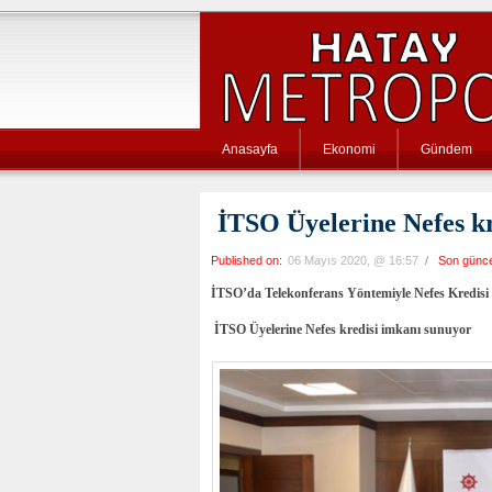
Anasayfa
Ekonomi
Gündem
İTSO Üyelerine Nefes kr
Published on:
06 Mayıs 2020, @ 16:57
/
Son günc
İTSO’da Telekonferans Yöntemiyle Nefes Kredisi B
İTSO Üyelerine Nefes kredisi imkanı sunuyor