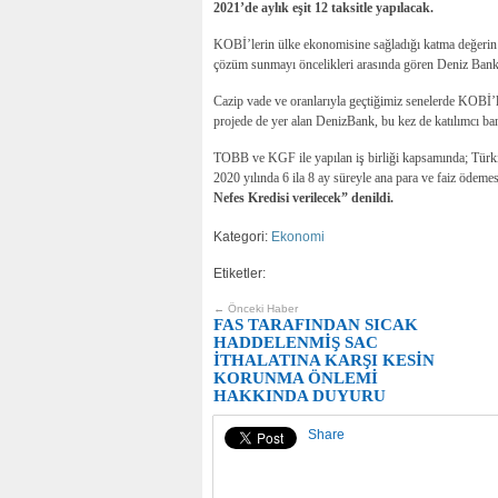
2021’de aylık eşit 12 taksitle yapılacak.
KOBİ’lerin ülke ekonomisine sağladığı katma değerin bi
çözüm sunmayı öncelikleri arasında gören Deniz Bank
Cazip vade ve oranlarıyla geçtiğimiz senelerde KOBİ’
projede de yer alan DenizBank, bu kez de katılımcı ba
TOBB ve KGF ile yapılan iş birliği kapsamında; Türki
2020 yılında 6 ila 8 ay süreyle ana para ve faiz ödemesi
Nefes Kredisi verilecek” denildi.
Kategori:
Ekonomi
Etiketler:
← Önceki Haber
FAS TARAFINDAN SICAK
HADDELENMİŞ SAC
İTHALATINA KARŞI KESİN
KORUNMA ÖNLEMİ
HAKKINDA DUYURU
Share