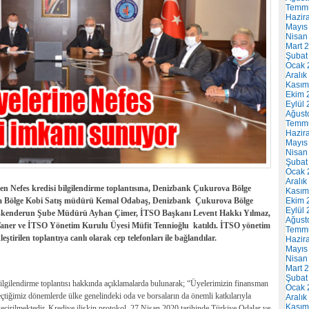
Temm
Hazir
Mayıs
Nisan
Mart 
Şubat
Ocak 
Aralık
Kasım
Ekim 
Eylül
Ağust
Temm
Hazir
Mayıs
Nisan
Şubat
Ocak 
Aralık
n Nefes kredisi bilgilendirme toplantısına, Denizbank Çukurova Bölge
Kasım
Bölge Kobi Satış müdürü Kemal Odabaş, Denizbank Çukurova Bölge
Ekim 
Eylül
İskenderun Şube Müdürü Ayhan Çimer, İTSO Başkanı Levent Hakkı Yılmaz,
Ağust
aner ve İTSO Yönetim Kurulu Üyesi Müfit Tennioğlu katıldı. İTSO yönetim
Temm
tirilen toplantıya canlı olarak cep telefonları ile bağlandılar.
Hazir
Mayıs
Nisan
Mart 
Şubat
gilendirme toplantısı hakkında açıklamalarda bulunarak; “Üyelerimizin finansman
Ocak 
çtiğimiz dönemlerde ülke genelindeki oda ve borsaların da önemli katkılarıyla
Aralık
Kasım
geçirilmektedir. Krediye ilişkin protokol, 27 Nisan 2020 tarihinde Türkiye Odalar ve