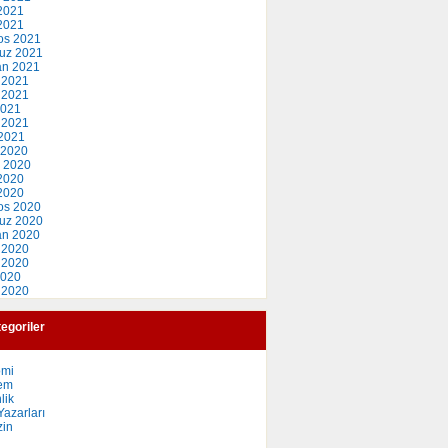
2021
 2021
os 2021
uz 2021
an 2021
 2021
 2021
2021
 2021
2021
 2020
 2020
2020
 2020
os 2020
uz 2020
an 2020
 2020
 2020
2020
 2020
egoriler
omi
em
lik
azarları
in