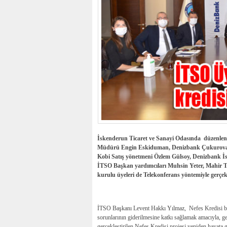
İskenderun Ticaret ve Sanayi Odasında düzenlene
Müdürü Engin Eskiduman, Denizbank Çukurova 
Kobi Satış yönetmeni Özlem Gülsoy, Denizbank 
İTSO Başkan yardımcıları Muhsin Yeter, Mahir T
kurulu üyeleri de Telekonferans yöntemiyle gerçekleş
İTSO Başkanı Levent Hakkı Yılmaz, Nefes Kredisi bil
sorunlarının giderilmesine katkı sağlamak amacıyla, ge
gerçekleştirilen Nefes Kredisi projesi yeniden hayata 