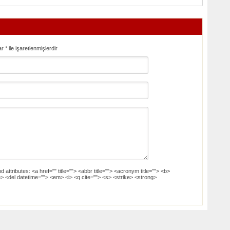
ar
*
ile işaretlenmişlerdir
d attributes:
<a href="" title=""> <abbr title=""> <acronym title=""> <b>
> <del datetime=""> <em> <i> <q cite=""> <s> <strike> <strong>