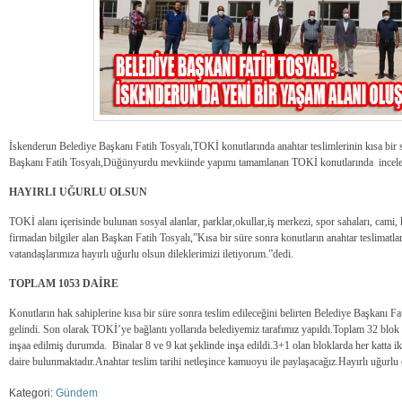
İskenderun Belediye Başkanı Fatih Tosyalı,TOKİ konutlarında anahtar teslimlerinin kısa bir sü
Başkanı Fatih Tosyalı,Düğünyurdu mevkiinde yapımı tamamlanan TOKİ konutlarında incel
HAYIRLI UĞURLU OLSUN
TOKİ alanı içerisinde bulunan sosyal alanlar, parklar,okullar,iş merkezi, spor sahaları, cami,
firmadan bilgiler alan Başkan Fatih Tosyalı,”Kısa bir süre sonra konutların anahtar teslimatl
vatandaşlarımıza hayırlı uğurlu olsun dileklerimizi iletiyorum.”dedi.
TOPLAM 1053 DAİRE
Konutların hak sahiplerine kısa bir süre sonra teslim edileceğini belirten Belediye Başkanı F
gelindi. Son olarak TOKİ’ye bağlantı yollarıda belediyemiz tarafımız yapıldı.Toplam 32 blo
inşaa edilmiş durumda. Binalar 8 ve 9 kat şeklinde inşa edildi.3+1 olan bloklarda her katta ik
daire bulunmaktadır.Anahtar teslim tarihi netleşince kamuoyu ile paylaşacağız.Hayırlı uğurlu
Kategori:
Gündem