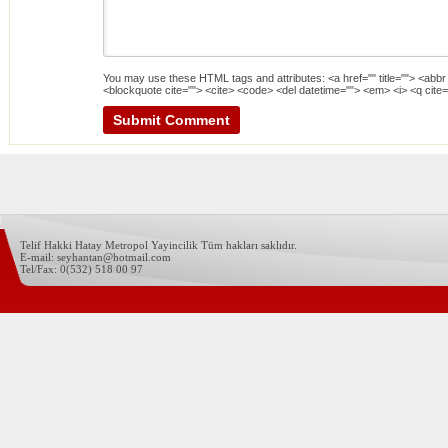
You may use these
HTML
tags and attributes:
<a href="" title=""> <abbr
<blockquote cite=""> <cite> <code> <del datetime=""> <em> <i> <q cite=
Telif Hakki Hatay Metropol Yayincilik Tüm hakları saklıdır.
E-mail: seyhantan@hotmail.com
Tel/Fax: 0(532) 518 00 97