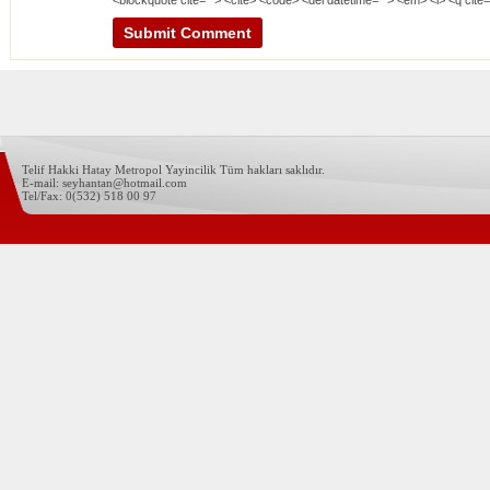
Telif Hakki Hatay Metropol Yayincilik Tüm hakları saklıdır.
E-mail: seyhantan@hotmail.com
Tel/Fax: 0(532) 518 00 97