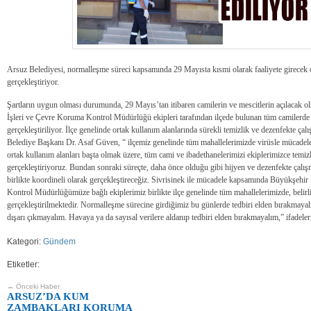
Arsuz Belediyesi, normalleşme süreci kapsamında 29 Mayısta kısmi olarak faaliyete girecek o
gerçekleştiriyor.
Şartların uygun olması durumunda, 29 Mayıs’tan itibaren camilerin ve mescitlerin açılacak o
İşleri ve Çevre Koruma Kontrol Müdürlüğü ekipleri tarafından ilçede bulunan tüm camilerde t
gerçekleştiriliyor. İlçe genelinde ortak kullanım alanlarında sürekli temizlik ve dezenfekte çalı
Belediye Başkanı Dr. Asaf Güven, “ ilçemiz genelinde tüm mahallelerimizde virüsle mücadele 
ortak kullanım alanları başta olmak üzere, tüm cami ve ibadethanelerimizi ekiplerimizce temizl
gerçekleştiriyoruz. Bundan sonraki süreçte, daha önce olduğu gibi hijyen ve dezenfekte çalı
birlikte koordineli olarak gerçekleştireceğiz. Sivrisinek ile mücadele kapsamında Büyükşehi
Kontrol Müdürlüğümüze bağlı ekiplerimiz birlikte ilçe genelinde tüm mahallelerimizde, belirli 
gerçekleştirilmektedir. Normalleşme sürecine girdiğimiz bu günlerde tedbiri elden bırakmaya
dışarı çıkmayalım. Havaya ya da sayısal verilere aldanıp tedbiri elden bırakmayalım,” ifadeleri
Kategori:
Gündem
Etiketler:
← Önceki Haber
ARSUZ’DA KUM
ZAMBAKLARI KORUMA