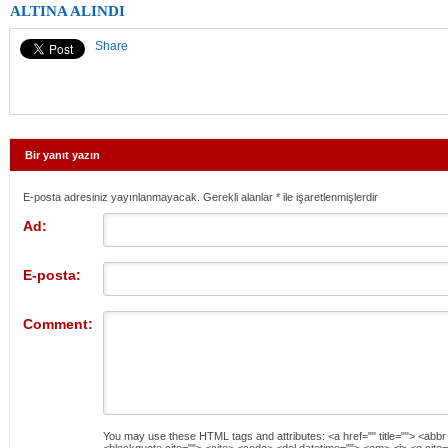
ALTINA ALINDI
Share
Bir yanıt yazın
E-posta adresiniz yayınlanmayacak. Gerekli alanlar
*
ile işaretlenmişlerdir
Ad:
E-posta:
Comment:
You may use these
HTML
tags and attributes:
<a href="" title=""> <abbr
<blockquote cite=""> <cite> <code> <del datetime=""> <em> <i> <q cite=