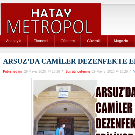
Anasayfa
Ekonomi
Gündem
Güvenlik
Magazin
ARSUZ’DA CAMİLER DEZENFEKTE E
Published on:
29 Mayıs 2020, @ 18:26
/
Son güncellenme
29 Mayıs, 2020 @ 18:29
/
Y