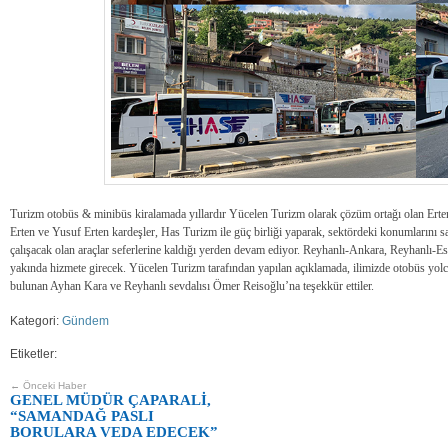
Turizm otobüs & minibüs kiralamada yıllardır Yücelen Turizm olarak çözüm ortağı olan Erte
Erten ve Yusuf Erten kardeşler, Has Turizm ile güç birliği yaparak, sektördeki konumlarını sa
çalışacak olan araçlar seferlerine kaldığı yerden devam ediyor. Reyhanlı-Ankara, Reyhanlı-Es
yakında hizmete girecek. Yücelen Turizm tarafından yapılan açıklamada, ilimizde otobüs yolc
bulunan Ayhan Kara ve Reyhanlı sevdalısı Ömer Reisoğlu’na teşekkür ettiler.
Kategori:
Gündem
Etiketler:
← Önceki Haber
GENEL MÜDÜR ÇAPARALİ,
“SAMANDAĞ PASLI
BORULARA VEDA EDECEK”