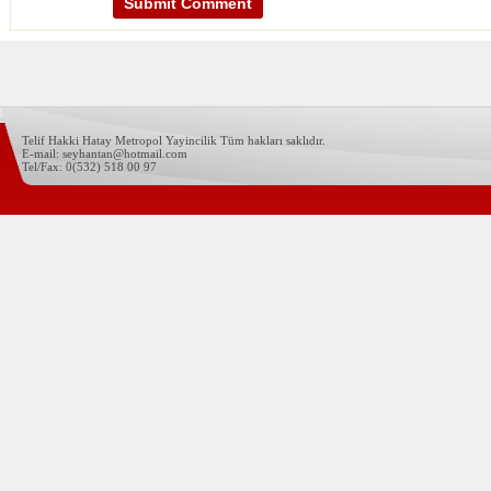
Telif Hakki Hatay Metropol Yayincilik Tüm hakları saklıdır.
E-mail: seyhantan@hotmail.com
Tel/Fax: 0(532) 518 00 97