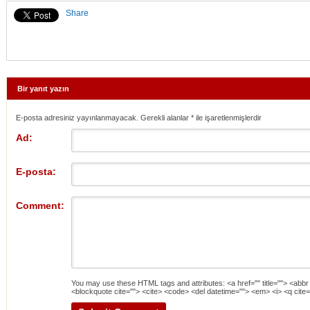
Share
Bir yanıt yazın
E-posta adresiniz yayınlanmayacak. Gerekli alanlar
*
ile işaretlenmişlerdir
Ad:
E-posta:
Comment:
You may use these
HTML
tags and attributes:
<a href="" title=""> <abbr
<blockquote cite=""> <cite> <code> <del datetime=""> <em> <i> <q cite=