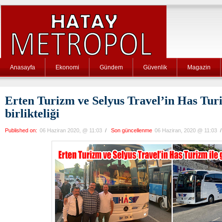
Anasayfa
Ekonomi
Gündem
Güvenlik
Magazin
Erten Turizm ve Selyus Travel’in Has Turi
birlikteliği
Published on:
06 Haziran 2020, @ 11:03
/
Son güncellenme
06 Haziran, 2020 @ 11:03