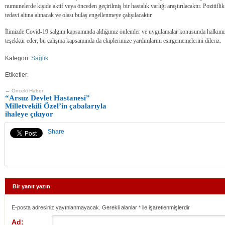
numunelerde kişide aktif veya önceden geçirilmiş bir hastalık varlığı araştırılacaktır. Pozitifli
tedavi altına alınacak ve olası bulaş engellenmeye çalışılacaktır.
İlimizde Covid-19 salgını kapsamında aldığımız önlemler ve uygulamalar konusunda halkımızın
teşekkür eder, bu çalışma kapsamında da ekiplerimize yardımlarını esirgememelerini dileriz.
Kategori:
Sağlık
Etiketler:
← Önceki Haber
“Arsuz Devlet Hastanesi”
Milletvekili Özel’in çabalarıyla
ihaleye çıkıyor
Share
Bir yanıt yazın
E-posta adresiniz yayınlanmayacak. Gerekli alanlar
*
ile işaretlenmişlerdir
Ad: