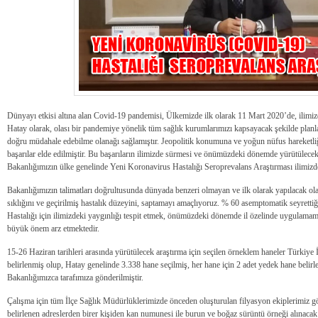
Dünyayı etkisi altına alan Covid-19 pandemisi, Ülkemizde ilk olarak 11 Mart 2020’de, ilimiz
Hatay olarak, olası bir pandemiye yönelik tüm sağlık kurumlarımızı kapsayacak şekilde planl
doğru müdahale edebilme olanağı sağlamıştır. Jeopolitik konumuna ve yoğun nüfus hareketl
başarılar elde edilmiştir. Bu başarıların ilimizde sürmesi ve önümüzdeki dönemde yürütülecek
Bakanlığımızın ülke genelinde Yeni Koronavirus Hastalığı Seroprevalans Araştırması ilimizde
Bakanlığımızın talimatları doğrultusunda dünyada benzeri olmayan ve ilk olarak yapılacak ola
sıklığını ve geçirilmiş hastalık düzeyini, saptamayı amaçlıyoruz. % 60 asemptomatik seyrett
Hastalığı için ilimizdeki yaygınlığı tespit etmek, önümüzdeki dönemde il özelinde uygulamamı
büyük önem arz etmektedir.
15-26 Haziran tarihleri arasında yürütülecek araştırma için seçilen örneklem haneler Türkiye
belirlenmiş olup, Hatay genelinde 3.338 hane seçilmiş, her hane için 2 adet yedek hane belirlen
Bakanlığımızca tarafımıza gönderilmiştir.
Çalışma için tüm İlçe Sağlık Müdürlüklerimizde önceden oluşturulan filyasyon ekiplerimiz g
belirlenen adreslerden birer kişiden kan numunesi ile burun ve boğaz sürüntü örneği alınacak