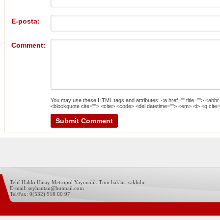
E-posta:
Comment:
You may use these
HTML
tags and attributes:
<a href="" title=""> <abbr
<blockquote cite=""> <cite> <code> <del datetime=""> <em> <i> <q cite=
Telif Hakki Hatay Metropol Yayincilik Tüm hakları saklıdır.
E-mail: seyhantan@hotmail.com
Tel/Fax: 0(532) 518 00 97