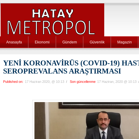
Anasayfa
Ekonomi
Gündem
Güvenlik
Magazin
YENİ KORONAVİRÜS (COVID-19) HAS
SEROPREVALANS ARAŞTIRMASI
Published on:
17 Haziran 2020, @ 10:13
/
Son güncellenme
17 Haziran, 2020 @ 10:13