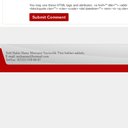
You may use these
HTML
tags and attributes:
<a href="" title=""> <abbr
<blockquote cite=""> <cite> <code> <del datetime=""> <em> <i> <q cite=
Telif Hakki Hatay Metropol Yayincilik Tüm hakları saklıdır.
E-mail: seyhantan@hotmail.com
Tel/Fax: 0(532) 518 00 97