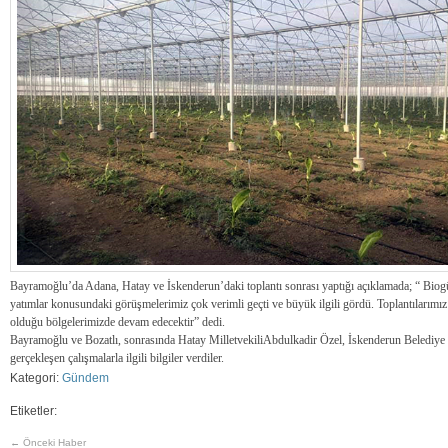
Bayramoğlu’da Adana, Hatay ve İskenderun’daki toplantı sonrası yaptığı açıklamada; “ Biogüv
yatımlar konusundaki görüşmelerimiz çok verimli geçti ve büyük ilgili gördü. Toplantılarımız ö
olduğu bölgelerimizde devam edecektir” dedi.
Bayramoğlu ve Bozatlı, sonrasında Hatay MilletvekiliAbdulkadir Özel, İskenderun Belediye B
gerçekleşen çalışmalarla ilgili bilgiler verdiler.
Kategori:
Gündem
Etiketler:
← Önceki Haber