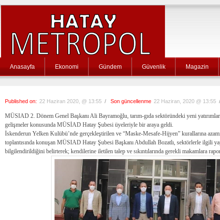
Anasayfa
Ekonomi
Gündem
Güvenlik
Magazin
Published on:
22 Haziran 2020, @ 13:55
/
Son güncellenme
22 Haziran, 2020 @ 13:55
MÜSIAD 2. Dönem Genel Başkanı Ali Bayramoğlu, tarım-gıda sektöründeki yeni yatırımlar
gelişmeler konusunda MÜSİAD Hatay Şubesi üyeleriyle bir araya geldi.
İskenderun Yelken Kulübü’nde gerçekleştirilen ve “Maske-Mesafe-Hijyen” kurallarına azami d
toplantısında konuşan MÜSIAD Hatay Şubesi Başkanı Abdullah Bozatlı, sektörlerle ilgili ya
bilgilendirildiğini belirterek; kendilerine iletilen talep ve sıkıntılarında gerekli makamlara rap