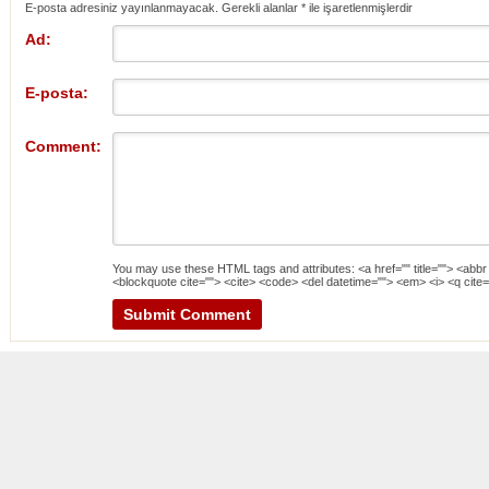
E-posta adresiniz yayınlanmayacak. Gerekli alanlar
*
ile işaretlenmişlerdir
Ad:
E-posta:
Comment:
You may use these
HTML
tags and attributes:
<a href="" title=""> <abbr
<blockquote cite=""> <cite> <code> <del datetime=""> <em> <i> <q cite=