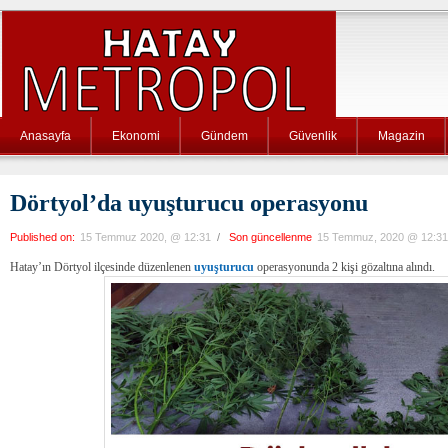
Anasayfa
Ekonomi
Gündem
Güvenlik
Magazin
Dörtyol’da uyuşturucu operasyonu
Published on:
15 Temmuz 2020, @ 12:31
/
Son güncellenme
15 Temmuz, 2020 @ 12:31
Hatay’ın Dörtyol ilçesinde düzenlenen
uyuşturucu
operasyonunda 2 kişi gözaltına alındı.