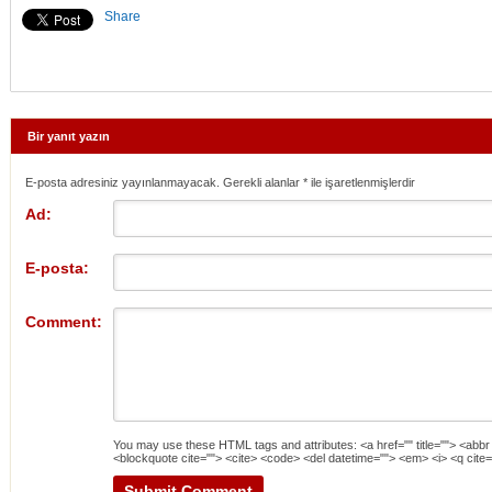
Share
Bir yanıt yazın
E-posta adresiniz yayınlanmayacak. Gerekli alanlar
*
ile işaretlenmişlerdir
Ad:
E-posta:
Comment:
You may use these
HTML
tags and attributes:
<a href="" title=""> <abbr
<blockquote cite=""> <cite> <code> <del datetime=""> <em> <i> <q cite=