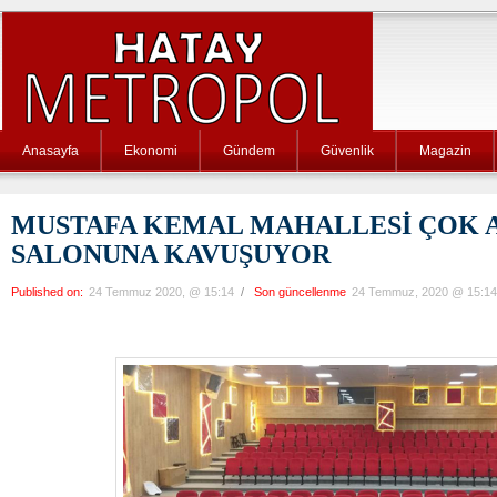
Anasayfa
Ekonomi
Gündem
Güvenlik
Magazin
MUSTAFA KEMAL MAHALLESİ ÇOK 
SALONUNA KAVUŞUYOR
Published on:
24 Temmuz 2020, @ 15:14
/
Son güncellenme
24 Temmuz, 2020 @ 15:14