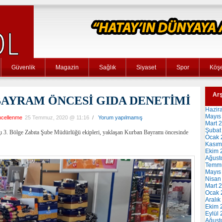
Güvenlik
Magazin
Sağlık
Siyaset
Spor
Köşe
Arş
BAYRAM ÖNCESİ GIDA DENETİMİ
Hazir
Mayıs
ncellenme
25 Temmuz, 2020 @ 11:16
/
Yorum yapılmamış
Mart 
Şubat
ğı 3. Bölge Zabıta Şube Müdürlüğü ekipleri, yaklaşan Kurban Bayramı öncesinde
Ocak 
Kasım
Ekim 
Ağust
Temm
Mayıs
Nisan
Mart 
Ocak 
Aralık
Ekim 
Eylül
Ağust