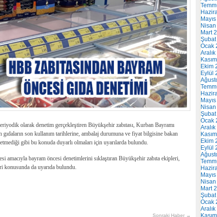
Temm
Hazir
Mayıs
Nisan
Mart 
Şubat
Ocak 
Aralık
Kasım
Ekim 
Eylül
Ağust
Temm
Hazir
Mayıs
Nisan
Şubat
Ocak 
 periyodik olarak denetim gerçekleştiren Büyükşehir zabıtası, Kurban Bayramı
Aralık
n gıdaların son kullanım tarihlerine, ambalaj durumuna ve fiyat bilgisine bakan
Kasım
Ekim 
etmediği gibi bu konuda duyarlı olmaları için uyarılarda bulundu.
Eylül
Ağust
esi amacıyla bayram öncesi denetimlerini sıklaştıran Büyükşehir zabıta ekipleri,
Temm
eri konusunda da uyarıda bulundu.
Hazir
Mayıs
Nisan
Mart 
Şubat
Ocak 
Aralık
Kasım
Sonraki Haber →