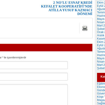
2 NO’LU ESNAF KREDİ
Ekim 
Eylül
KEFALET KOOPERATİFİ’NDE
Ağust
ATİLLA YUSUF KAZMACI
Temm
DÖNEMİ
Hazir
Mayıs
Nisan
Mart 
Şubat
Ocak 
Aralık
Kasım
Ekim 
Eylül
Ağust
Temm
Hazir
ar
*
ile işaretlenmişlerdir
Mayıs
Nisan
Mart 
Şubat
Kat
Eğitim
Ekon
Günd
Güven
Köşe Y
Magaz
Sağlık