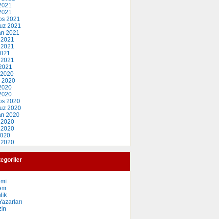
2021
 2021
os 2021
uz 2021
an 2021
 2021
 2021
2021
 2021
2021
 2020
 2020
2020
 2020
os 2020
uz 2020
an 2020
 2020
 2020
2020
 2020
egoriler
omi
em
lik
azarları
in