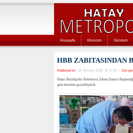
Anasayfa
Ekonomi
Gündem
HBB ZABITASINDAN 
Published on:
25 Temmuz 2020, @ 11:16
/
Son gü
Hatay Büyükşehir Belediyesi Zabıta Dairesi Başkanlı
gıda denetimi gerçekleştirdi.