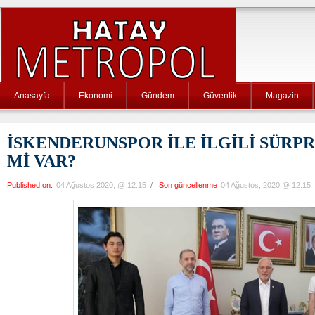
Anasayfa
Ekonomi
Gündem
Güvenlik
Magazin
İSKENDERUNSPOR İLE İLGİLİ SÜRPR
Mİ VAR?
Published on:
04 Ağustos 2020, @ 12:15
/
Son güncellenme
04 Ağustos, 2020 @ 12:15