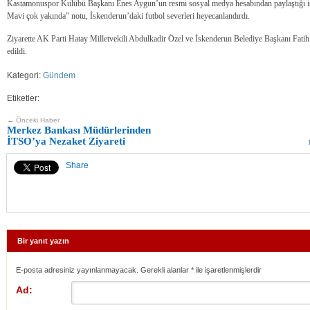
Kastamonuspor Kulübü Başkanı Enes Aygun’un resmi sosyal medya hesabından paylaştığı işb
Mavi çok yakında” notu, İskenderun’daki futbol severleri heyecanlandırdı.
Ziyarette AK Parti Hatay Milletvekili Abdulkadir Özel ve İskenderun Belediye Başkanı Fat
edildi.
Kategori:
Gündem
Etiketler:
← Önceki Haber
Merkez Bankası Müdürlerinden
İTSO’ya Nezaket Ziyareti
Share
Bir yanıt yazın
E-posta adresiniz yayınlanmayacak. Gerekli alanlar
*
ile işaretlenmişlerdir
Ad: