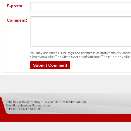
E-posta:
Comment:
You may use these
HTML
tags and attributes:
<a href="" title=""> <abbr
<blockquote cite=""> <cite> <code> <del datetime=""> <em> <i> <q cite=
Telif Hakki Hatay Metropol Yayincilik Tüm hakları saklıdır.
E-mail: seyhantan@hotmail.com
Tel/Fax: 0(532) 518 00 97