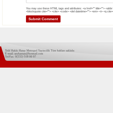
You may use these
HTML
tags and attributes:
<a href="" title=""> <abbr
<blockquote cite=""> <cite> <code> <del datetime=""> <em> <i> <q cite=
Telif Hakki Hatay Metropol Yayincilik Tüm hakları saklıdır.
E-mail: seyhantan@hotmail.com
Tel/Fax: 0(532) 518 00 97