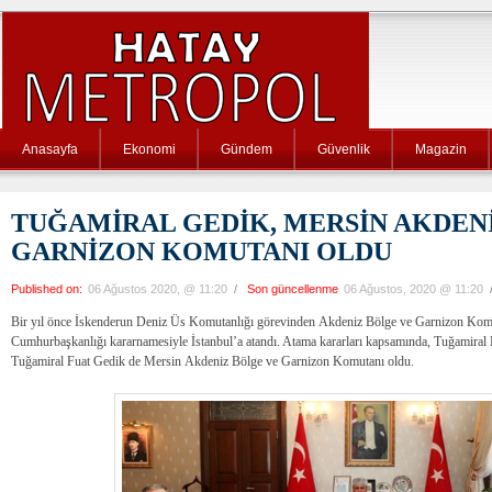
Anasayfa
Ekonomi
Gündem
Güvenlik
Magazin
TUĞAMİRAL GEDİK, MERSİN AKDEN
GARNİZON KOMUTANI OLDU
Published on:
06 Ağustos 2020, @ 11:20
/
Son güncellenme
06 Ağustos, 2020 @ 11:20
Bir yıl önce İskenderun Deniz Üs Komutanlığı görevinden Akdeniz Bölge ve Garnizon Komu
Cumhurbaşkanlığı kararnamesiyle İstanbul’a atandı. Atama kararları kapsamında, Tuğamiral 
Tuğamiral Fuat Gedik de Mersin Akdeniz Bölge ve Garnizon Komutanı oldu.