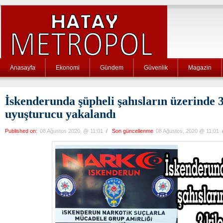
Anasayfa
Ekonomi
Gündem
Güvenlik
Magazin
İskenderunda şüpheli şahısların üzerinde 
uyuşturucu yakalandı
Published on:
08 Ağustos 2020, @ 11:01
/
Son güncellenme
08 Ağustos, 2020 @ 11:01