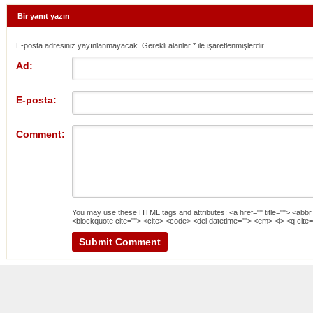
Bir yanıt yazın
E-posta adresiniz yayınlanmayacak. Gerekli alanlar
*
ile işaretlenmişlerdir
Ad:
E-posta:
Comment:
You may use these
HTML
tags and attributes:
<a href="" title=""> <abbr
<blockquote cite=""> <cite> <code> <del datetime=""> <em> <i> <q cite=