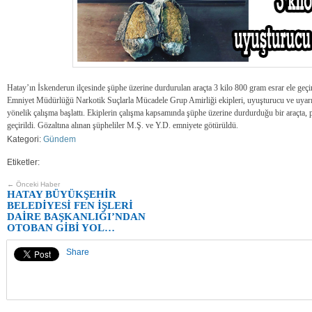
Hatay’ın İskenderun ilçesinde şüphe üzerine durdurulan araçta 3 kilo 800 gram esrar ele geçiril
Emniyet Müdürlüğü Narkotik Suçlarla Mücadele Grup Amirliği ekipleri, uyuşturucu ve uyarıc
yönelik çalışma başlattı. Ekiplerin çalışma kapsamında şüphe üzerine durdurduğu bir araçta, p
geçirildi. Gözaltına alınan şüpheliler M.Ş. ve Y.D. emniyete götürüldü.
Kategori:
Gündem
Etiketler:
← Önceki Haber
HATAY BÜYÜKŞEHİR
BELEDİYESİ FEN İŞLERİ
DAİRE BAŞKANLIĞI’NDAN
OTOBAN GİBİ YOL…
Share