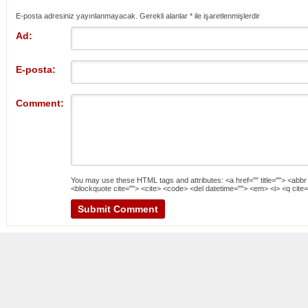
E-posta adresiniz yayınlanmayacak. Gerekli alanlar
*
ile işaretlenmişlerdir
Ad:
E-posta:
Comment:
You may use these
HTML
tags and attributes:
<a href="" title=""> <abbr
<blockquote cite=""> <cite> <code> <del datetime=""> <em> <i> <q cite=