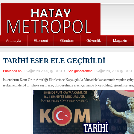
Anasayfa
Ekonomi
Gündem
Güvenlik
Magazin
TARİHİ ESER ELE GEÇİRİLDİ
Published on:
15 Ağustos 2020, @ 10:51
/
Son güncellenme
15 Ağustos, 2020 @ 10:51
İskenderun Kom Grup Amirliği Ekiplerince Kaçakçılıkla Mücadele kapsamında yapılan çal
istikametinde 34 … plaka sayılı araç durdurulmuş araç içerisinde 6 kişi olduğu görülmüş araç