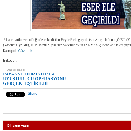
*1 adet tarihi eser olduğu değerlendirilen Heykel* ele geçirilmiştir.Araçta bulunan;Ö.E.İ. 
(Yabancı Uyruklu), R. B. İsimli Şüpheliler hakkında *2863 SKM* suçundan adli işlem yapılm
Kategori:
Güvenlik
Etiketler:
← Önceki Haber
PAYAS VE DÖRTYOL’DA
UYUŞTURUCU OPERASYONU
GERÇEKLEŞTİRİLDİ
Share
Bir yanıt yazın