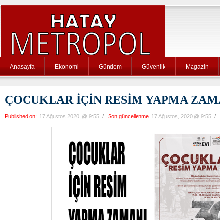
Anasayfa
Ekonomi
Gündem
Güvenlik
Magazin
ÇOCUKLAR İÇİN RESİM YAPMA ZAM
Published on:
17 Ağustos 2020, @ 9:55
/
Son güncellenme
17 Ağustos, 2020 @ 9:55
/