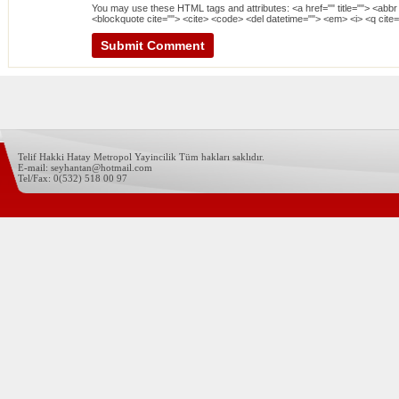
You may use these
HTML
tags and attributes:
<a href="" title=""> <abbr
<blockquote cite=""> <cite> <code> <del datetime=""> <em> <i> <q cite=
Telif Hakki Hatay Metropol Yayincilik Tüm hakları saklıdır.
E-mail: seyhantan@hotmail.com
Tel/Fax: 0(532) 518 00 97