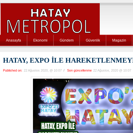
Anasayfa
Ekonomi
Gündem
Güvenlik
Magazin
HATAY, EXPO İLE HAREKETLENMEY
Published on:
22 Ağustos 2020, @ 10:07
/
Son güncellenme
22 Ağustos, 2020 @ 10:07