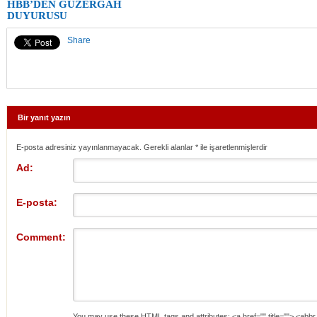
HBB’DEN GÜZERGÂH
DUYURUSU
Share
Bir yanıt yazın
E-posta adresiniz yayınlanmayacak. Gerekli alanlar
*
ile işaretlenmişlerdir
Ad:
E-posta:
Comment:
You may use these
HTML
tags and attributes:
<a href="" title=""> <abbr