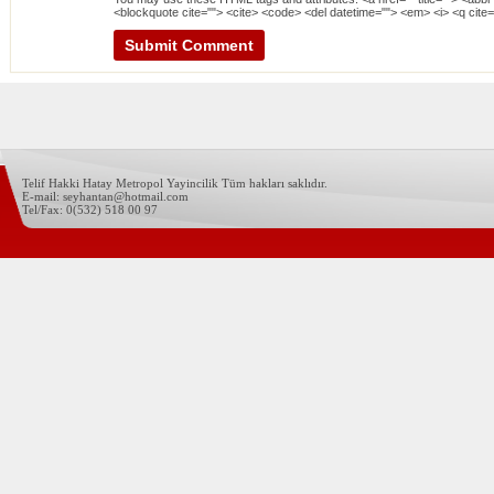
<blockquote cite=""> <cite> <code> <del datetime=""> <em> <i> <q cite=
Telif Hakki Hatay Metropol Yayincilik Tüm hakları saklıdır.
E-mail: seyhantan@hotmail.com
Tel/Fax: 0(532) 518 00 97