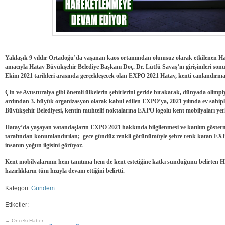
Yaklaşık 9 yıldır Ortadoğu’da yaşanan kaos ortamından olumsuz olarak etkilenen H
amacıyla Hatay Büyükşehir Belediye Başkanı Doç. Dr. Lütfü Savaş’ın girişimleri son
Ekim 2021 tarihleri arasında gerçekleşecek olan EXPO 2021 Hatay, kenti canlandırm
Çin ve Avusturalya gibi önemli ülkelerin şehirlerini geride bırakarak, dünyada olim
ardından 3. büyük organizasyon olarak kabul edilen EXPO’ya, 2021 yılında ev sahip
Büyükşehir Belediyesi, kentin muhtelif noktalarına EXPO logolu kent mobilyaları yerl
Hatay’da yaşayan vatandaşların EXPO 2021 hakkında bilgilenmesi ve katılım gösterm
tarafından konumlandırılan; gece gündüz renkli görünümüyle şehre renk katan EXPO
insanın yoğun ilgisini görüyor.
Kent mobilyalarının hem tanıtıma hem de kent estetiğine katkı sunduğunu belirten HBB
hazırlıkların tüm hızıyla devam ettiğini belirtti.
Kategori:
Gündem
Etiketler:
← Önceki Haber