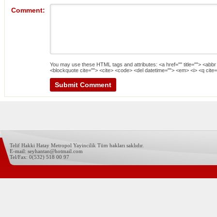
Comment:
You may use these
HTML
tags and attributes:
<a href="" title=""> <abbr
<blockquote cite=""> <cite> <code> <del datetime=""> <em> <i> <q cite=
Telif Hakki Hatay Metropol Yayincilik Tüm hakları saklıdır.
E-mail: seyhantan@hotmail.com
Tel/Fax: 0(532) 518 00 97