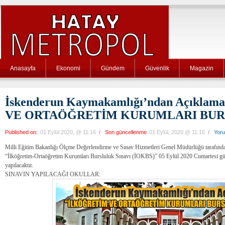
Anasayfa
Ekonomi
Gündem
Güvenlik
Magazin
İskenderun Kaymakamlığı’ndan Açıkl
VE ORTAÖĞRETİM KURUMLARI BURS
Published on:
01 Eylül 2020, @ 11:16
/
Son güncellenme
01 Eylül, 2020 @ 11:16
/
Yor
Milli Eğitim Bakanlığı Ölçme Değerlendirme ve Sınav Hizmetleri Genel Müdürlüğü tarafınd
“İlköğretim-Ortaöğretim Kurumları Bursluluk Sınavı (İOKBS)” 05 Eylül 2020 Cumartesi gün
yapılacaktır.
SINAVIN YAPILACAĞI OKULLAR: