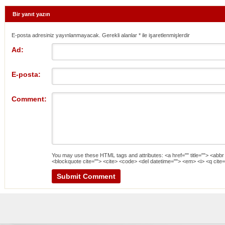
Bir yanıt yazın
E-posta adresiniz yayınlanmayacak. Gerekli alanlar
*
ile işaretlenmişlerdir
Ad:
E-posta:
Comment:
You may use these
HTML
tags and attributes:
<a href="" title=""> <abbr
<blockquote cite=""> <cite> <code> <del datetime=""> <em> <i> <q cite=