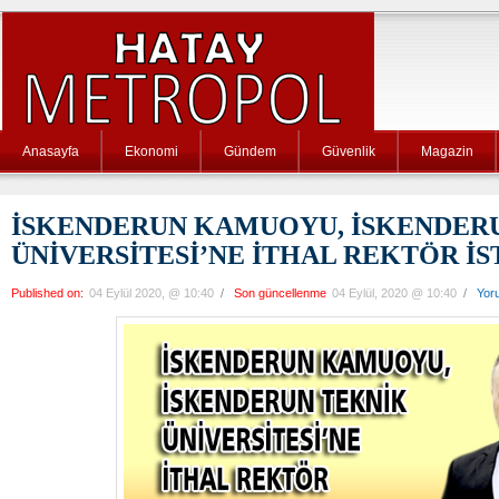
Anasayfa
Ekonomi
Gündem
Güvenlik
Magazin
İSKENDERUN KAMUOYU, İSKENDER
ÜNİVERSİTESİ’NE İTHAL REKTÖR İ
Published on:
04 Eylül 2020, @ 10:40
/
Son güncellenme
04 Eylül, 2020 @ 10:40
/
Yor