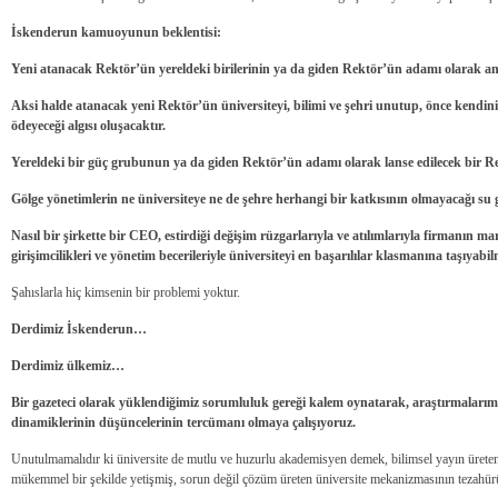
İskenderun kamuoyunun beklentisi:
Yeni atanacak Rektör’ün yereldeki birilerinin ya da giden Rektör’ün adamı olarak anı
Aksi halde atanacak yeni Rektör’ün üniversiteyi, bilimi ve şehri unutup, önce kendin
ödeyeceği algısı oluşacaktır.
Yereldeki bir güç grubunun ya da giden Rektör’ün adamı olarak lanse edilecek bir R
Gölge yönetimlerin ne üniversiteye ne de şehre herhangi bir katkısının olmayacağı su 
Nasıl bir şirkette bir CEO, estirdiği değişim rüzgarlarıyla ve atılımlarıyla firmanın mar
girişimcilikleri ve yönetim becerileriyle üniversiteyi en başarılılar klasmanına taşıyabi
Şahıslarla hiç kimsenin bir problemi yoktur.
Derdimiz İskenderun…
Derdimiz ülkemiz…
Bir gazeteci olarak yüklendiğimiz sorumluluk gereği kalem oynatarak, araştırmalar
dinamiklerinin düşüncelerinin tercümanı olmaya çalışıyoruz.
Unutulmamalıdır ki üniversite de mutlu ve huzurlu akademisyen demek, bilimsel yayın üreten
mükemmel bir şekilde yetişmiş, sorun değil çözüm üreten üniversite mekanizmasının tezahür