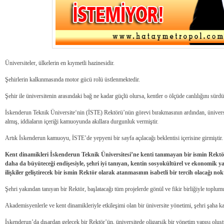
Üniversiteler, ülkelerin en kıymetli hazinesidir.
Şehirlerin kalkınmasında motor gücü rolü üstlenmektedir.
Şehir ile üniversitenin arasındaki bağ ne kadar güçlü olursa, kentler o ölçüde canlılığını sür
İskenderun Teknik Üniversite‘nin (İSTE) Rektörü’nün görevi bırakmasının ardından, üniversitey
almış, iddiaların içeriği kamuoyunda akıllara durgunluk vermiştir.
Artık İskenderun kamuoyu, İSTE’de yepyeni bir sayfa açılacağı beklentisi içerisine girmiştir.
Kent dinamikleri İskenderun Teknik Üniversitesi’ne kenti tanımayan bir ismin Rekt
daha da büyüteceği endişesiyle, şehri iyi tanıyan, kentin sosyokültürel ve ekonomik yapı
ilişkiler geliştirecek bir ismin Rektör olarak atanmasının isabetli bir tercih olacağı n
Şehri yakından tanıyan bir Rektör, başlatacağı tüm projelerde gönül ve fikir birliğiyle toplum
Akademisyenlerle ve kent dinamikleriyle etkileşimi olan bir üniversite yönetimi, şehri şaha k
İskenderun’da dışardan gelecek bir Rektör’ün, üniversitede oligarşik bir yönetim yapısı oluşt