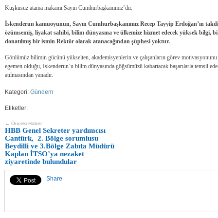
Kuşkusuz atama makamı Sayın Cumhurbaşkanımız’dır.
İskenderun kamuoyunun, Sayın Cumhurbaşkanımız Recep Tayyip Erdoğan’ın takdirle
özümsemiş, liyakat sahibi, bilim dünyasına ve ülkemize hizmet edecek yüksek bilgi, 
donatılmış bir ismin Rektör olarak atanacağından şüphesi yoktur.
Gönlümüz bilimin gücünü yükselten, akademisyenlerin ve çalışanların görev motivasyonunu a
egemen olduğu, İskenderun’u bilim dünyasında göğsümüzü kabartacak başarılarla temsil edec
atılmasından yanadır.
Kategori:
Gündem
Etiketler:
← Önceki Haber
HBB Genel Sekreter yardımcısı
Cantürk, 2. Bölge sorumlusu
Beydilli ve 3.Bölge Zabıta Müdürü
Kaplan İTSO’ya nezaket
ziyaretinde bulundular
Share