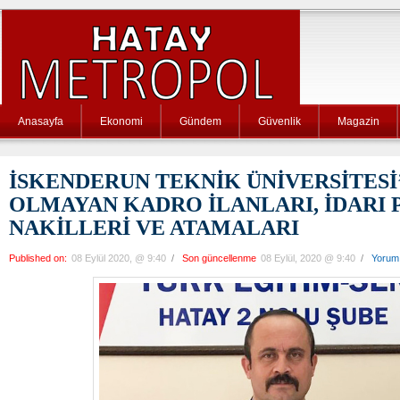
Anasayfa
Ekonomi
Gündem
Güvenlik
Magazin
İSKENDERUN TEKNİK ÜNİVERSİTESİ
OLMAYAN KADRO İLANLARI, İDARI
NAKİLLERİ VE ATAMALARI
Published on:
08 Eylül 2020, @ 9:40
/
Son güncellenme
08 Eylül, 2020 @ 9:40
/
Yorum