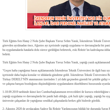
Türk Eğitim-Sen Hatay 2 Nolu Şube Başkanı Yavuz Selim Yanık, İskenderun Teknik Üniversi
görevden ayrılmadan önce, Ağustos ayı içerisinde yaptığı uygulama ve davranışlarda bir panik h
bu uygulamalarda hatalarla dolu sürece girildiğini belirterek, eski Rektör’ün kadrolaşma iddial
belirtti.
Türk Eğitim-Sen Hatay 2 Nolu Şube Başkanı Yavuz Selim Yanık, yaptığı yazılı açıklamasında
“Geçen hafta yaptığımız basın açıklamasında İskenderun Teknik Üniversitesi ile ilgili bazı u
içerisinde daha başka konular ve iddalarda gündeme geldi. İskenderun Teknik Üniversitesi Re
Türkay DERELİ’NİN atanmasının üzerinden 1 yıl dahi geçmeden gizemli bir şekilde gidişi ve
ve çalışma barışını bozduğunu düşündüğümüz uygulamaların düzeltilmesi hususunda uyarıla
1-18.09.2019 tarihinde ikinci kez Cumhurbaşkanımızın teveccühleri ile kurucu rektörlüğüne 
yaptığı uygulama ve davranışlarda bir panik hali olduğu, çok hızlı işler yaptığı, yaptığı bu uy
üniversite çalışanları ile yaptığımız sendikal çalışmalarda herkes gibi bizlerde gördük.
2- Ağustos 2020 de ayrılacağını Sadece İki Rektör Yardımcısının bildiği bir durumda Sayın R