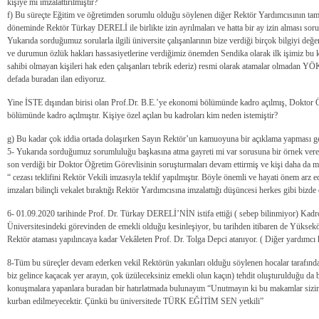
kişiye mi imzalattırılmıştır?
f) Bu süreçte Eğitim ve öğretimden sorumlu olduğu söylenen diğer Rektör Yardımcısının tamd
döneminde Rektör Türkay DERELİ ile birlikte izin ayrılmaları ve hatta bir ay izin alması so
Yukarıda sorduğumuz sorularla ilgili üniversite çalışanlarının bize verdiği birçok bilgiyi değ
ve durumun özlük hakları hassasiyetlerine verdiğimiz önemden Sendika olarak ilk işimiz bu ka
sahibi olmayan kişileri hak eden çalışanları tebrik ederiz) resmi olarak atamalar olmadan Y
defada buradan ilan ediyoruz.
Yine İSTE dışından birisi olan Prof.Dr. B.E.’ye ekonomi bölümünde kadro açılmış, Doktor 
bölümünde kadro açılmıştır. Kişiye özel açılan bu kadroları kim neden istemiştir?
g) Bu kadar çok iddia ortada dolaşırken Sayın Rektör’un kamuoyuna bir açıklama yapması 
5- Yukarıda sorduğumuz sorumluluğu başkasına atma gayreti mi var sorusuna bir örnek vere
son verdiği bir Doktor Öğretim Görevlisinin soruşturmaları devam ettirmiş ve kişi daha da
“ cezası teklifini Rektör Vekili imzasıyla teklif yapılmıştır. Böyle önemli ve hayati önem arz ed
imzaları bilinçli vekalet bıraktığı Rektör Yardımcısına imzalattığı düşüncesi herkes gibi bizde
6- 01.09.2020 tarihinde Prof. Dr. Türkay DERELİ’NİN istifa ettiği ( sebep bilinmiyor) Ka
Üniversitesindeki görevinden de emekli olduğu kesinleşiyor, bu tarihden itibaren de Yüksek
Rektör ataması yapılıncaya kadar Vekâleten Prof. Dr. Tolga Depci atanıyor. ( Diğer yardımcı 
8-Tüm bu süreçler devam ederken vekil Rektörün yakınları olduğu söylenen hocalar tarafında
biz gelince kaçacak yer arayın, çok üzüleceksiniz emekli olun kaçın) tehdit oluşturulduğu da bi
konuşmalara yapanlara buradan bir hatırlatmada bulunayım “Unutmayın ki bu makamlar sizin k
kurban edilmeyecektir. Çünkü bu üniversitede TÜRK EĞİTİM SEN yetkili”