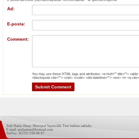
Ad:
E-posta:
Comment:
You may use these
HTML
tags and attributes:
<a href="" title=""> <abbr
<blockquote cite=""> <cite> <code> <del datetime=""> <em> <i> <q cite=
Telif Hakki Hatay Metropol Yayincilik Tüm hakları saklıdır.
E-mail: seyhantan@hotmail.com
Tel/Fax: 0(532) 518 00 97