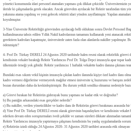
yönetici konumunda idari personel atamaları yapması çok dikkat çekicidir. Üniversitemizin 
ileride ki çalışmalarda gerek olacaktı. Ancak görevden ayrılacak bir Rektör tarafından tüm yön
yakınına atama yapılmış ve yeni gelecek rektörü idari yönden zayıflatmıştır. Yapılan atamala
koyulmuştur.
3-Yine Üniversite Rektörlüğü görevinden ayrılacağı belli olduktan sonra Devlet Personel Başk
kullanılmasına tahsis edilen Yıllık Nakil kadrolarının tamamını kullanarak yeni atanacak rekt
gerektiren kadroları kapatmıştır, üniversitede zaten fazla olan alanlarda nakiller yapılmıştır. 
ödenmiştir?
4- Prof Dr. Türkay DERELİ 24 Ağustos 2020 tarihinde halen resmi olarak rektörlük görevi de
kendisinin vekalet bıraktığı Rektör Yardımcısı Prof Dr. Tolga Depci imzasıyla apar topar kadr
ülkemizde örneği yok gibidir. Rektör yardımcısı 1 haftalık vekalette kadro ilanına çıkması team
Bundaki esas sıkıntı vekil kişinin imzasıyla çıkılan kadro ilanında kişiye özel kadro ilanı olm
kadro vermesi diğerlerine vermeyerek mağdur etmesi üniversite iç huzurunu ve barışını zedel
bozan durumları daha da keskinleştirmiştir. Bu durum yetkili sendika olmamız nedeniyle baz
a) Görevi bırakan bir Rektörün giderayak bunu yapması ne kadar etik ve doğrudur?
b) Bu paniğin arkasındaki esas gerçekler nelerdir?
c) Bu nakiller, verilen yöneticilikler ve kadro ilanı ile Rektörün görevi bırakması arasında bir
d) Yine Prof Dr. Türkay DERELİ resmi olarak görevinin başındayken ve kendisinin vekalet 
ederken devam eden soruşturmaları ivedi şekilde ve zaman süreleri dikkate alınmadan tamaml
Rektör Yardımcısı imzasıyla yaptırmaya çalışması kendisinin bu yanlış uygulamalarda sorum
e) Rektörün izinli olduğu 24 Ağustos 2020- 31 Ağustos 2020 tarihleri arasında etik olmayan 