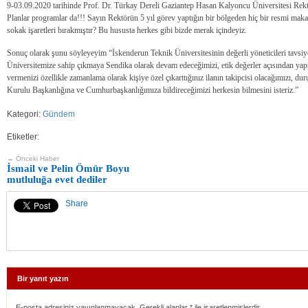
9-03.09.2020 tarihinde Prof. Dr. Türkay Dereli Gaziantep Hasan Kalyoncu Üniversitesi Rektö
Planlar programlar da!!! Sayın Rektörün 5 yıl görev yaptığın bir bölgeden hiç bir resmi mak
sokak işaretleri bırakmıştır? Bu hususta herkes gibi bizde merak içindeyiz.
Sonuç olarak şunu söyleyeyim “İskenderun Teknik Üniversitesinin değerli yöneticileri tavsiye
Üniversitemize sahip çıkmaya Sendika olarak devam edeceğimizi, etik değerler açısından y
vermenizi özellikle zamanlama olarak kişiye özel çıkarttığınız ilanın takipcisi olacağımızı, 
Kurulu Başkanlığına ve Cumhurbaşkanlığımıza bildireceğimizi herkesin bilmesini isteriz.”
Kategori:
Gündem
Etiketler:
← Önceki Haber
İsmail ve Pelin Ömür Boyu
mutluluğa evet dediler
Share
Bir yanıt yazın
E-posta adresiniz yayınlanmayacak. Gerekli alanlar
*
ile işaretlenmişlerdir