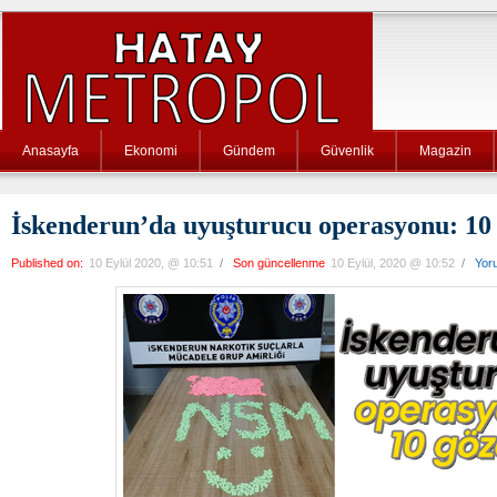
Anasayfa
Ekonomi
Gündem
Güvenlik
Magazin
İskenderun’da uyuşturucu operasyonu: 10 
Published on:
10 Eylül 2020, @ 10:51
/
Son güncellenme
10 Eylül, 2020 @ 10:52
/
Yor