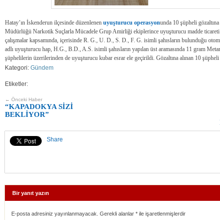
Hatay’ın İskenderun ilçesinde düzenlenen
uyuşturucu
operasyon
unda 10 şüpheli gözaltına 
Müdürlüğü Narkotik Suçlarla Mücadele Grup Amirliği ekiplerince uyuşturucu madde ticareti 
çalışmalar kapsamında, içerisinde R. G., U. D., S. D., F. G. isimli şahısların bulunduğu ot
adlı uyuşturucu hap, H.G., B.D., A.S. isimli şahısların yapılan üst aramasında 11 gram Met
şüphelilerin üzerilerinden de uyuşturucu kubar esrar ele geçirildi. Gözaltına alınan 10 şüpheli
Kategori:
Gündem
Etiketler:
← Önceki Haber
“KAPADOKYA SİZİ
BEKLİYOR”
Share
Bir yanıt yazın
E-posta adresiniz yayınlanmayacak. Gerekli alanlar
*
ile işaretlenmişlerdir