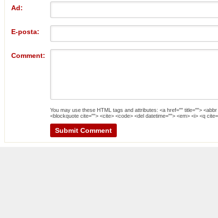
Ad:
E-posta:
Comment:
You may use these
HTML
tags and attributes:
<a href="" title=""> <abbr
<blockquote cite=""> <cite> <code> <del datetime=""> <em> <i> <q cite=