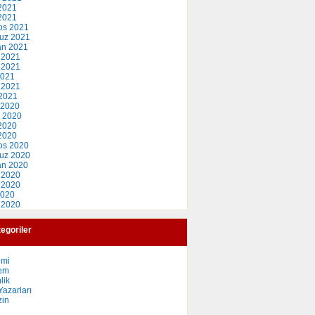
2021
 2021
os 2021
uz 2021
an 2021
 2021
 2021
2021
 2021
2021
 2020
 2020
2020
 2020
os 2020
uz 2020
an 2020
 2020
 2020
2020
 2020
egoriler
omi
em
lik
azarları
in