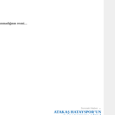
olunmadığının resmi…
Sonraki Haber →
ATAKAŞ HATAYSPOR’UN