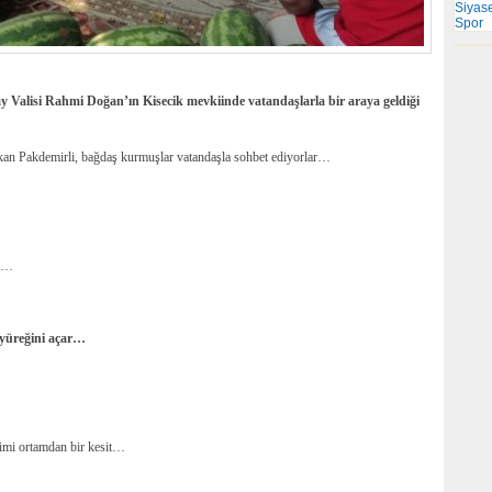
Siyas
Spor
 Valisi Rahmi Doğan’ın Kisecik mevkiinde vatandaşlarla bir araya geldiği
an Pakdemirli, bağdaş kurmuşlar vatandaşla sohbet ediyorlar…
di…
e yüreğini açar…
mimi ortamdan bir kesit…