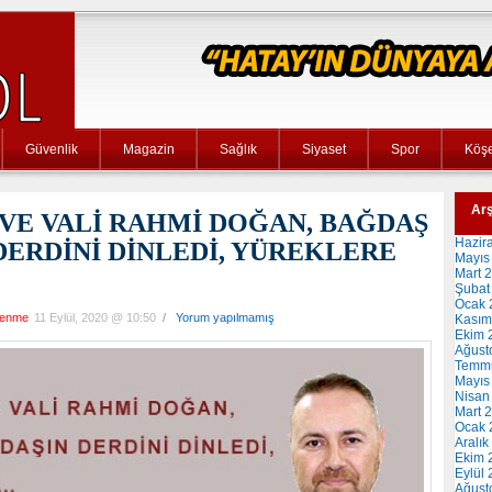
Güvenlik
Magazin
Sağlık
Siyaset
Spor
Köşe
Arş
VE VALİ RAHMİ DOĞAN, BAĞDAŞ
Hazir
DERDİNİ DİNLEDİ, YÜREKLERE
Mayıs
Mart 
Şubat
Ocak 
lenme
11 Eylül, 2020 @ 10:50
/
Yorum yapılmamış
Kasım
Ekim 
Ağust
Temm
Mayıs
Nisan
Mart 
Ocak 
Aralık
Ekim 
Eylül
Ağust