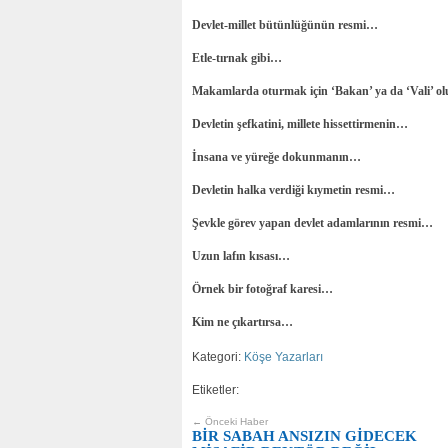
Devlet-millet bütünlüğünün resmi…
Etle-tırnak gibi…
Makamlarda oturmak için ‘Bakan’ ya da ‘Vali’ 
Devletin şefkatini, millete hissettirmenin…
İnsana ve yüreğe dokunmanın…
Devletin halka verdiği kıymetin resmi…
Şevkle görev yapan devlet adamlarının resmi…
Uzun lafın kısası…
Örnek bir fotoğraf karesi…
Kim ne çıkartırsa…
Kategori:
Köşe Yazarları
Etiketler:
← Önceki Haber
BİR SABAH ANSIZIN GİDECEK