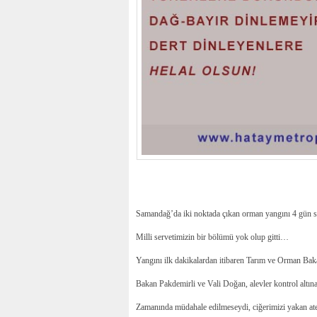
Samandağ’da iki noktada çıkan orman yangını 4 gün son
Milli servetimizin bir bölümü yok olup gitti…
Yangını ilk dakikalardan itibaren Tarım ve Orman Baka
Bakan Pakdemirli ve Vali Doğan, alevler kontrol altı
Zamanında müdahale edilmeseydi, ciğerimizi yakan ate