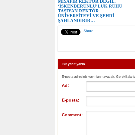
MİSAFİR REKTÖR DEĞİL,
‘İSKENDERUNLU’LUK RUHU
TAŞIYAN REKTÖR
ÜNİVERSİTEYİ VE ŞEHRİ
ŞAHLANDIRIR…
Share
Bir yanıt yazın
E-posta adresiniz yayınlanmayacak. Gerekli alanl
Ad:
E-posta:
Comment: