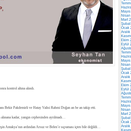
Temm
Hazir
Mayıs
Nisan
Mart 
Şubat
Ocak 
Aralık
Kasım
Ekim 
Eylül
Ağust
Temm
Hazir
Mayıs
Nisan
Şubat
Ocak 
Aralık
Kasım
Ekim 
ra kontrol altına alındı.
Eylül
Ağust
Temm
Hazir
Mayıs
nı Bekir Pakdemirli ve Hatay Valisi Rahmi Doğan an be an takip etti.
Nisan
Mart 
na alınana kadar, yangın cephesinden ayrılmadı…
Şubat
Ocak 
Aralık
şin Antakya’nın ardından Arsuz ve Belen’e sıçraması içten bile değildi…
Kasım