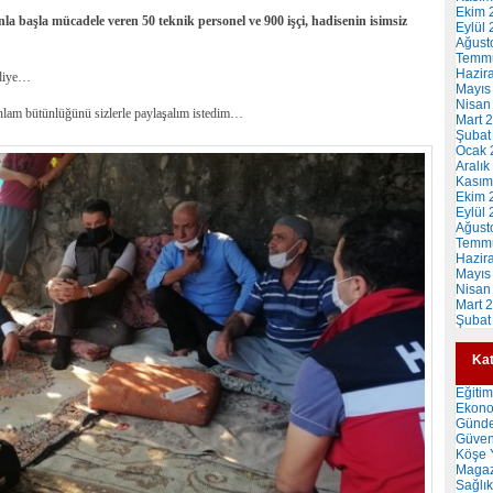
Ekim 
la başla mücadele veren 50 teknik personel ve 900 işçi, hadisenin isimsiz
Eylül
Ağust
Temm
Hazir
iye…
Mayıs
Nisan
anlam bütünlüğünü sizlerle paylaşalım istedim…
Mart 
Şubat
Ocak 
Aralık
Kasım
Ekim 
Eylül
Ağust
Temm
Hazir
Mayıs
Nisan
Mart 
Şubat
Kat
Eğitim
Ekon
Günd
Güven
Köşe Y
Magaz
Sağlık