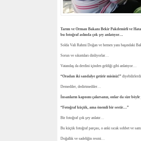
Tarım ve Orman Bakanı Bekir Pakdemirli ve Hatay
bu fotoğraf aslında çok şey anlatıyor…
Solda Vali Rahmi Doğan ve hemen yanı başındaki Bak
Sorun ve sıkıntıları dinliyorlar…
Vatandaş da derdini içinden geldiği gibi anlatıyor…
“Oradan iki sandalye getirir misiniz!”
diyebilirler
Demediler, dedirtmediler…
İnsanların kapısını çalarsanız, onlar da size böyl
“Fotoğraf küçük, ama önemli bir sestir…”
Bir fotoğraf çok şey anlatır…
Bu küçük fotoğraf parçası, o anki sıcak sohbet ve sa
Doğallık ve sadeliğin resmi…