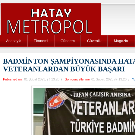
Anasayfa
Ekonomi
Gündem
Güvenlik
Magazin
BADMİNTON ŞAMPİYONASINDA HATA
VETERANLARDAN BÜYÜK BAŞARI
Published on:
01 Şubat 2023, @ 13:26
/
Son güncellenme
01 Şubat, 2023 @ 13:26
/
Y