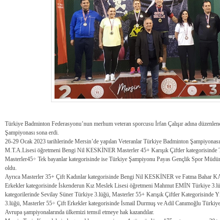
Türkiye Badminton Federasyonu’nun merhum veteran sporcusu İrfan Çalışır adına düzenlen
Şampiyonası sona erdi.
26-29 Ocak 2023 tarihlerinde Mersin’de yapılan Veteranlar Türkiye Badminton Şampiyonasın
M.T.A.Lisesi öğretmeni Bengi Nil KESKİNER Masterler 45+ Karışık Çiftler kategorisinde
Masterler45÷ Tek bayanlar kategorisinde ise Türkiye Şampiyonu Payas Gençlik Spor Mü
oldu.
Ayrıca Masterler 35+ Çift Kadınlar kategorisinde Bengi Nil KESKİNER ve Fatma Bahar KA
Erkekler kategorisinde İskenderun Kız Meslek Lisesi öğretmeni Mahmut EMİN Türkiye 3.lüğ
kategorilerinde Sevilay Süner Türkiye 3.lüğü, Masterler 55+ Karışık Çiftler Kategorisinde 
3.lüğü, Masterler 55÷ Çift Erkekler kategorisinde İsmail Durmuş ve Adil Canımoğlu Türkiye
Avrupa şampiyonalarında ülkemizi temsil etmeye hak kazandılar.