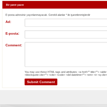
Bir yanıt yazın
E-posta adresiniz yayınlanmayacak. Gerekli alanlar
*
ile işaretlenmişlerdir
Ad:
E-posta:
Comment:
You may use these
HTML
tags and attributes:
<a href="" title=""> <abbr
<blockquote cite=""> <cite> <code> <del datetime=""> <em> <i> <q cite=