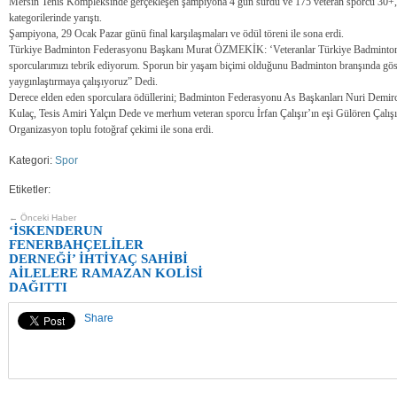
Mersin Tenis Kompleksinde gerçekleşen şampiyona 4 gün sürdü ve 175 veteran sporcu 30+,
kategorilerinde yarıştı.
Şampiyona, 29 Ocak Pazar günü final karşılaşmaları ve ödül töreni ile sona erdi.
Türkiye Badminton Federasyonu Başkanı Murat ÖZMEKİK: ‘Veteranlar Türkiye Badminton 
sporcularımızı tebrik ediyorum. Sporun bir yaşam biçimi olduğunu Badminton branşında gös
yaygınlaştırmaya çalışıyoruz” Dedi.
Derece elden eden sporculara ödüllerini; Badminton Federasyonu As Başkanları Nuri Demirc
Kulaç, Tesis Amiri Yalçın Dede ve merhum veteran sporcu İrfan Çalışır’ın eşi Gülören Çalışır 
Organizasyon toplu fotoğraf çekimi ile sona erdi.
Kategori:
Spor
Etiketler:
← Önceki Haber
‘İSKENDERUN
FENERBAHÇELİLER
DERNEĞİ’ İHTİYAÇ SAHİBİ
AİLELERE RAMAZAN KOLİSİ
DAĞITTI
Share