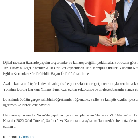
Dijital mecralar üzerinde yapılan araştırmalar ve kamuoyu eğilim yoklamaları sonucuna gö
Tan, Hatay’a Değer Katanlar 2026 Ödülleri kapsamında TEK Kampüs Okulları Yönetim Kur
Eğitim Kurumları Sürdürülebilir Başarı Ödülü”nü takdim etti.
Ayakta kalmanın hiç de kolay olmadığı özel eğitim sektöründe girişimci ruhuyla kendi mar
Yönetim Kurulu Başkanı Yılmaz Tunç, özel eğitim sektöründe övünülecek başarılara imza atmış
Bu anlamlı ödülün gerçek sahibinin öğretmenler, öğrenciler, veliler ve kampüs okulları perso
öğretmen ve idarecilerle paylaştı.
Hatırlanacağı üzere 17 Nisan’da yapılması yapılması planlanan Metropol VIP Medya’nın 15
Katanlar 2026 Ödül Töreni”, Şanlıurfa ve Kahramanmaraş’ta okullarımızdaki hepimizi derinden
edilmişti.
Kategori:
Gündem