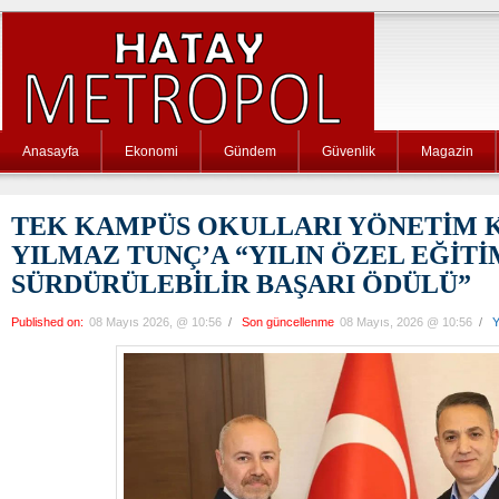
Anasayfa
Ekonomi
Gündem
Güvenlik
Magazin
TEK KAMPÜS OKULLARI YÖNETİM 
YILMAZ TUNÇ’A “YILIN ÖZEL EĞİT
SÜRDÜRÜLEBİLİR BAŞARI ÖDÜLÜ”
Published on:
08 Mayıs 2026, @ 10:56
/
Son güncellenme
08 Mayıs, 2026 @ 10:56
/
Y