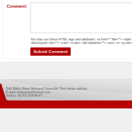
Comment:
You may use these
HTML
tags and attributes:
<a href="" title=""> <abbr
<blockquote cite=""> <cite> <code> <del datetime=""> <em> <i> <q cite=
Telif Hakki Hatay Metropol Yayincilik Tüm hakları saklıdır.
E-mail: seyhantan@hotmail.com
Tel/Fax: 0(532) 518 00 97