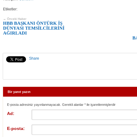
Etiketler:
← Önceki Haber
HBB BAŞKANI ÖNTÜRK İŞ
DÜNYASI TEMSİLCİLERİNİ
AĞIRLADI
B
Share
Bir yanıt yazın
E-posta adresiniz yayınlanmayacak. Gerekli alanlar
*
ile işaretlenmişlerdir
Ad:
E-posta: