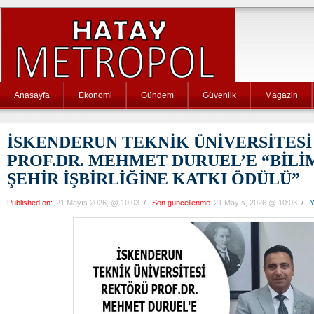
Anasayfa
Ekonomi
Gündem
Güvenlik
Magazin
İSKENDERUN TEKNİK ÜNİVERSİTES
PROF.DR. MEHMET DURUEL’E “BİLİ
ŞEHİR İŞBİRLİĞİNE KATKI ÖDÜLÜ”
Published on:
21 Mayıs 2026, @ 10:03
/
Son güncellenme
21 Mayıs, 2026 @ 10:03
/
Y