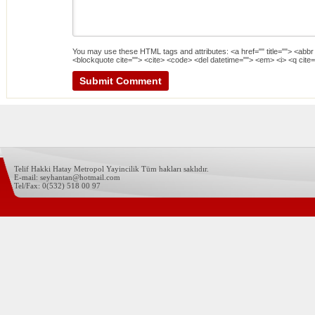
You may use these
HTML
tags and attributes:
<a href="" title=""> <abbr
<blockquote cite=""> <cite> <code> <del datetime=""> <em> <i> <q cite=
Telif Hakki Hatay Metropol Yayincilik Tüm hakları saklıdır.
E-mail: seyhantan@hotmail.com
Tel/Fax: 0(532) 518 00 97