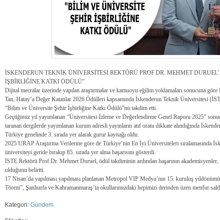
İSKENDERUN TEKNİK ÜNİVERSİTESİ REKTÖRÜ PROF.DR. MEHMET DURUEL’E
İŞBİRLİĞİNE KATKI ÖDÜLÜ”
Dijital mecralar üzerinde yapılan araştırmalar ve kamuoyu eğilim yoklamaları sonucuna gö
Tan, Hatay’a Değer Katanlar 2026 Ödülleri kapsamında İskenderun Teknik Üniversitesi (İ
“Bilim ve Üniversite Şehir İşbirliğine Katkı Ödülü”nü takdim etti.
Geçtiğimiz yıl yayımlanan “Üniversitesi İzleme ve Değerlendirme Genel Raporu 2025” sonuc
taranan dergilerde yayımlanan kurum adresli yayınların atıf oranı dikkate alındığında İskend
Türkiye genelinde 3. sırada yer alarak gurur kaynağı oldu.
2025 URAP Araştırma Verilerine göre de Türkiye’nin En İyi Üniversiteleri sıralamasında İs
üniversiteyi geride bırakıp 85. sırada yer alma başarısını gösterdi.
İSTE Rektörü Prof.Dr. Mehmet Duruel, ödül takdiminin ardından başarının akademisyenler, öğ
olduğunu belirtti.
17 Nisan’da yapılması yapılması planlanan Metropol VIP Medya’nın 15. kuruluş yıldönümü
Töreni”, Şanlıurfa ve Kahramanmaraş’ta okullarımızdaki hepimizi derinden üzen menfur saldırıl
Kategori:
Gündem