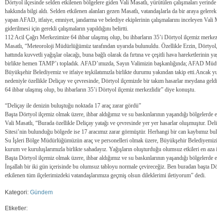
Dörtyol ilçesinde selden etkilenen bölgelere giden Vali Masatlı, yürütülen çalışmaları yerind
hakkında bilgi aldı. Selden etkilenen alanları gezen Masatlı, vatandaşlarla da bir araya gelerek
yapan AFAD, itfaiye, emniyet, jandarma ve belediye ekiplerinin çalışmalarını inceleyen Vali 
giderilmesi için gerekli çalışmaların yapıldığını belirtti.
112 Acil Çağrı Merkezimize 64 ihbar ulaşmış olup, bu ihbarların 35’i Dörtyol ilçemiz merke
Masatlı, “Meteoroloji Müdürlüğümüz tarafından uyarıda bulunuldu. Özellikle Erzin, Dörtyo
hattında kuvvetli yağışlar olacağı, buna bağlı olarak da fırtına ve çeşitli hava hareketlerinin ya
birlikte hemen TAMP’ı topladık. AFAD’ımızda, Sayın Valimizin başkanlığında; AFAD Müdürü
Büyükşehir Belediyemiz ve itfaiye teşkilatımızla birlikte durumu yakından takip etti.Ancak yu
nedeniyle özellikle Deliçay ve çevresinde, Dörtyol ilçemizde bir takım hasarlar meydana gel
64 ihbar ulaşmış olup, bu ihbarların 35’i Dörtyol ilçemiz merkezlidir” diye konuştu.
“Deliçay ile denizin buluştuğu noktada 17 araç zarar gördü”
Başta Dörtyol ilçemiz olmak üzere, ihbar aldığımız ve su baskınlarının yaşandığı bölgelerde 
Vali Masatlı, “Burada özellikle Deliçay yatağı ve çevresinde yer yer hasarlar oluşmuştur. Del
Sitesi’nin bulunduğu bölgede ise 17 aracımız zarar görmüştür. Herhangi bir can kaybımız bul
Su İşleri Bölge Müdürlüğümüzün araç ve personelleri olmak üzere, Büyükşehir Belediyemizin e
kurum ve kuruluşlarımızla birlikte sahadayız. Yağışların oluşturduğu olumsuz etkileri en aza
Başta Dörtyol ilçemiz olmak üzere, ihbar aldığımız ve su baskınlarının yaşandığı bölgelerde 
İnşallah bir iki gün içerisinde bu olumsuz tabloyu normale çevireceğiz. Ben buradan başta Dö
etkilenen tüm ilçelerimizdeki vatandaşlarımıza geçmiş olsun dileklerimi iletiyorum” dedi.
Kategori:
Gündem
Etiketler: