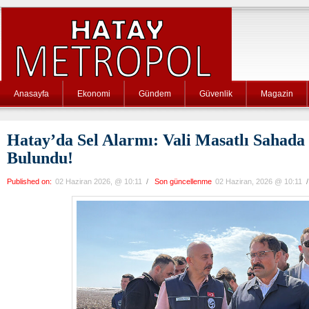
Anasayfa
Ekonomi
Gündem
Güvenlik
Magazin
Hatay’da Sel Alarmı: Vali Masatlı Sahada
Bulundu!
Published on:
02 Haziran 2026, @ 10:11
/
Son güncellenme
02 Haziran, 2026 @ 10:11