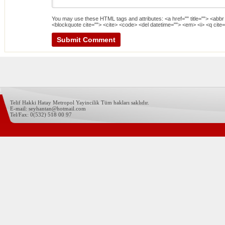
You may use these
HTML
tags and attributes:
<a href="" title=""> <abbr
<blockquote cite=""> <cite> <code> <del datetime=""> <em> <i> <q cite=
Telif Hakki Hatay Metropol Yayincilik Tüm hakları saklıdır.
E-mail: seyhantan@hotmail.com
Tel/Fax: 0(532) 518 00 97