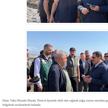
Hatay Valisi Mustafa Masatlı, Dörtyol ilçesinde etkili olan sağanak yağış sonrası meydana ge
bölgelerde incelemelerde bulundu.