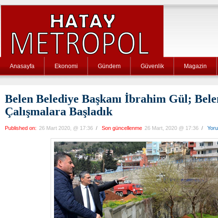
Anasayfa
Ekonomi
Gündem
Güvenlik
Magazin
Belen Belediye Başkanı İbrahim Gül; Bele
Çalışmalara Başladık
Published on:
26 Mart 2020, @ 17:36
/
Son güncellenme
26 Mart, 2020 @ 17:36
/
Yor