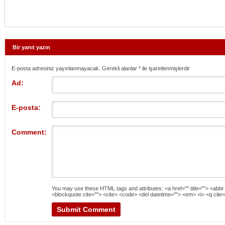
Bir yanıt yazın
E-posta adresiniz yayınlanmayacak. Gerekli alanlar
*
ile işaretlenmişlerdir
Ad:
E-posta:
Comment:
You may use these
HTML
tags and attributes:
<a href="" title=""> <abbr
<blockquote cite=""> <cite> <code> <del datetime=""> <em> <i> <q cite=