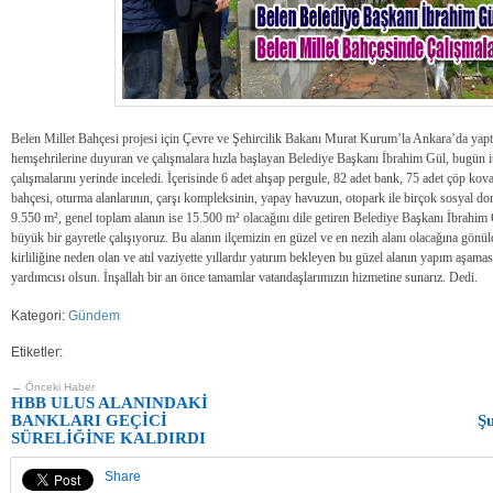
Belen Millet Bahçesi projesi için Çevre ve Şehircilik Bakanı Murat Kurum’la Ankara’da yapt
hemşehrilerine duyuran ve çalışmalara hızla başlayan Belediye Başkanı İbrahim Gül, bugün i
çalışmalarını yerinde inceledi. İçerisinde 6 adet ahşap pergule, 82 adet bank, 75 adet çöp kov
bahçesi, oturma alanlarının, çarşı kompleksinin, yapay havuzun, otopark ile birçok sosyal don
9.550 m², genel toplam alanın ise 15.500 m² olacağını dile getiren Belediye Başkanı İbrahim 
büyük bir gayretle çalışıyoruz. Bu alanın ilçemizin en güzel ve en nezih alanı olacağına gön
kirliliğine neden olan ve atıl vaziyette yıllardır yatırım bekleyen bu güzel alanın yapım aşam
yardımcısı olsun. İnşallah bir an önce tamamlar vatandaşlarımızın hizmetine sunarız. Dedi.
Kategori:
Gündem
Etiketler:
← Önceki Haber
HBB ULUS ALANINDAKİ
BANKLARI GEÇİCİ
Şu
SÜRELİĞİNE KALDIRDI
Share