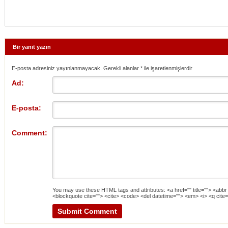
Bir yanıt yazın
E-posta adresiniz yayınlanmayacak. Gerekli alanlar
*
ile işaretlenmişlerdir
Ad:
E-posta:
Comment:
You may use these
HTML
tags and attributes:
<a href="" title=""> <abbr
<blockquote cite=""> <cite> <code> <del datetime=""> <em> <i> <q cite=