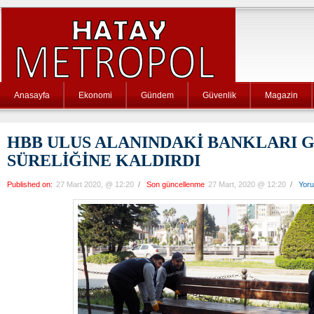
Anasayfa
Ekonomi
Gündem
Güvenlik
Magazin
HBB ULUS ALANINDAKİ BANKLARI G
SÜRELİĞİNE KALDIRDI
Published on:
27 Mart 2020, @ 12:20
/
Son güncellenme
27 Mart, 2020 @ 12:20
/
Yor