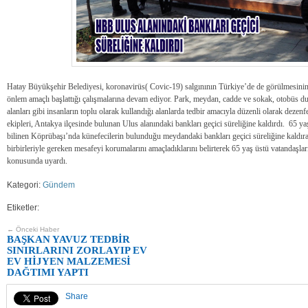
Hatay Büyükşehir Belediyesi, koronavirüs( Covic-19) salgınının Türkiye’de de görülmesinin
önlem amaçlı başlattığı çalışmalarına devam ediyor. Park, meydan, cadde ve sokak, otobüs dur
alanları gibi insanların toplu olarak kullandığı alanlarda tedbir amacıyla düzenli olarak deze
ekipleri, Antakya ilçesinde bulunan Ulus alanındaki bankları geçici süreliğine kaldırdı. 65 ya
bilinen Köprübaşı’nda künefecilerin bulunduğu meydandaki bankları geçici süreliğine kaldıran
birbirleriyle gereken mesafeyi korumalarını amaçladıklarını belirterek 65 yaş üstü vatandaşl
konusunda uyardı.
Kategori:
Gündem
Etiketler:
← Önceki Haber
BAŞKAN YAVUZ TEDBİR
SINIRLARINI ZORLAYIP EV
EV HİJYEN MALZEMESİ
DAĞTIMI YAPTI
Share