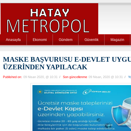
Anasayfa
Ekonomi
Gündem
Güvenlik
Magazin
MASKE BAŞVURUSU E-DEVLET UYG
ÜZERİNDEN YAPILACAK
Published on:
09 Nisan 2020, @ 10:31
/
Son güncellenme
09 Nisan, 2020 @ 10:31
/
Y