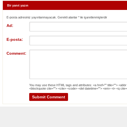
Bir yanıt yazın
E-posta adresiniz yayınlanmayacak. Gerekli alanlar
*
ile işaretlenmişlerdir
Ad:
E-posta:
Comment:
You may use these
HTML
tags and attributes:
<a href="" title=""> <abbr
<blockquote cite=""> <cite> <code> <del datetime=""> <em> <i> <q cite=