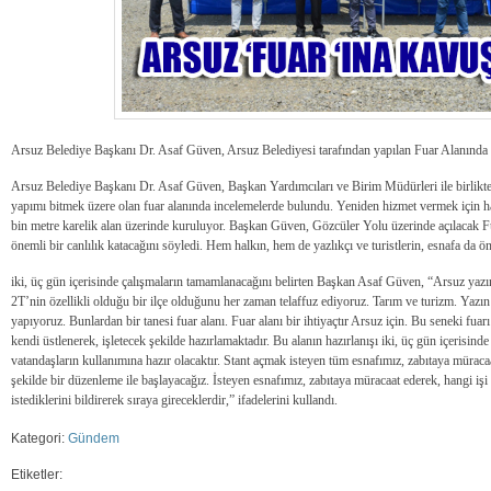
Arsuz Belediye Başkanı Dr. Asaf Güven, Arsuz Belediyesi tarafından yapılan Fuar Alanında
Arsuz Belediye Başkanı Dr. Asaf Güven, Başkan Yardımcıları ve Birim Müdürleri ile birlik
yapımı bitmek üzere olan fuar alanında incelemelerde bulundu. Yeniden hizmet vermek için ha
bin metre karelik alan üzerinde kuruluyor. Başkan Güven, Gözcüler Yolu üzerinde açılacak Fu
önemli bir canlılık katacağını söyledi. Hem halkın, hem de yazlıkçı ve turistlerin, esnafa da ön
iki, üç gün içerisinde çalışmaların tamamlanacağını belirten Başkan Asaf Güven, “Arsuz yazın
2T’nin özellikli olduğu bir ilçe olduğunu her zaman telaffuz ediyoruz. Tarım ve turizm. Yazın
yapıyoruz. Bunlardan bir tanesi fuar alanı. Fuar alanı bir ihtiyaçtır Arsuz için. Bu seneki fuar
kendi üstlenerek, işletecek şekilde hazırlamaktadır. Bu alanın hazırlanışı iki, üç gün içerisi
vatandaşların kullanımına hazır olacaktır. Stant açmak isteyen tüm esnafımız, zabıtaya müracaat
şekilde bir düzenleme ile başlayacağız. İsteyen esnafımız, zabıtaya müracaat ederek, hangi işi
istediklerini bildirerek sıraya gireceklerdir,” ifadelerini kullandı.
Kategori:
Gündem
Etiketler: