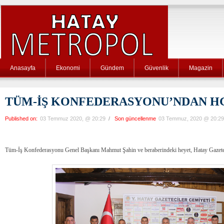
Anasayfa
Ekonomi
Gündem
Güvenlik
Magazin
TÜM-İŞ KONFEDERASYONU’NDAN HG
Published on:
03 Temmuz 2020, @ 20:29
/
Son güncellenme
03 Temmuz, 2020 @ 20:29
Tüm-İş Konfederasyonu Genel Başkanı Mahmut Şahin ve beraberindeki heyet, Hatay Gazetecil