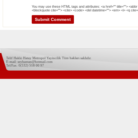
You may use these
HTML
tags and attributes:
<a href="" title=""> <abbr
<blockquote cite=""> <cite> <code> <del datetime=""> <em> <i> <q cite=
Telif Hakki Hatay Metropol Yayincilik Tüm hakları saklıdır.
E-mail: seyhantan@hotmail.com
Tel/Fax: 0(532) 518 00 97