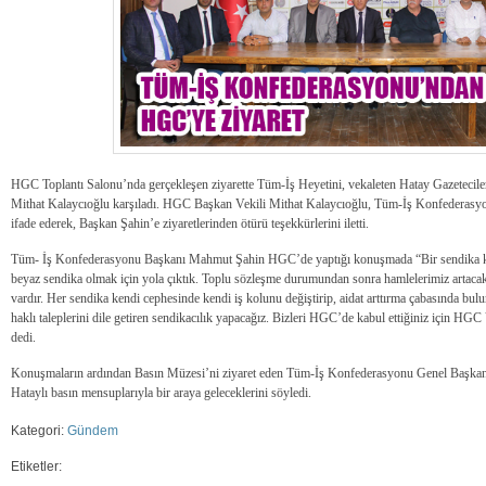
HGC Toplantı Salonu’nda gerçekleşen ziyarette Tüm-İş Heyetini, vekaleten Hatay Gazeteciler
Mithat Kalaycıoğlu karşıladı. HGC Başkan Vekili Mithat Kalaycıoğlu, Tüm-İş Konfederasyonu’
ifade ederek, Başkan Şahin’e ziyaretlerinden ötürü teşekkürlerini iletti.
Tüm- İş Konfederasyonu Başkanı Mahmut Şahin HGC’de yaptığı konuşmada “Bir sendika kend
beyaz sendika olmak için yola çıktık. Toplu sözleşme durumundan sonra hamlelerimiz artacak. 
vardır. Her sendika kendi cephesinde kendi iş kolunu değiştirip, aidat arttırma çabasında bulu
haklı taleplerini dile getiren sendikacılık yapacağız. Bizleri HGC’de kabul ettiğiniz için 
dedi.
Konuşmaların ardından Basın Müzesi’ni ziyaret eden Tüm-İş Konfederasyonu Genel Başka
Hataylı basın mensuplarıyla bir araya geleceklerini söyledi.
Kategori:
Gündem
Etiketler: